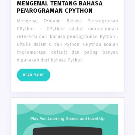
MENGENAL TENTANG BAHASA
PEMROGRAMAN CPYTHON
Mengenal Tentang Bahasa Pemrograman
CPython – CPython adalah implementasi
referensi dari bahasa pemrograman Python .
Ditulis dalam C dan Python, CPython adalah
implementasi default dan paling banyak
digunakan dari bahasa Python.
READ
READ MORE
MORE