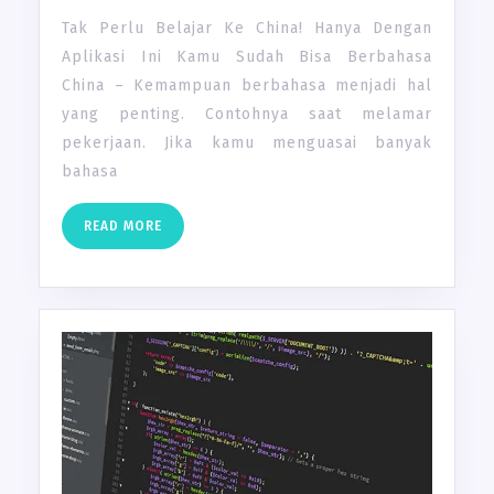
Tak Perlu Belajar Ke China! Hanya Dengan
Aplikasi Ini Kamu Sudah Bisa Berbahasa
China – Kemampuan berbahasa menjadi hal
yang penting. Contohnya saat melamar
pekerjaan. Jika kamu menguasai banyak
bahasa
READ
READ MORE
MORE