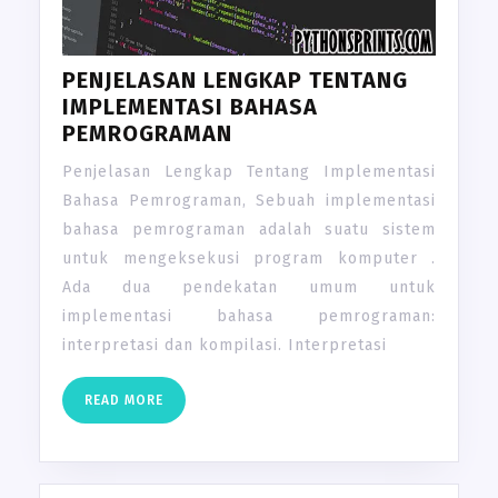
PENJELASAN LENGKAP TENTANG
IMPLEMENTASI BAHASA
PEMROGRAMAN
Penjelasan Lengkap Tentang Implementasi
Bahasa Pemrograman, Sebuah implementasi
bahasa pemrograman adalah suatu sistem
untuk mengeksekusi program komputer .
Ada dua pendekatan umum untuk
implementasi bahasa pemrograman:
interpretasi dan kompilasi. Interpretasi
READ
READ MORE
MORE