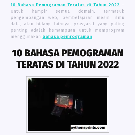
10 Bahasa Pemograman Teratas di Tahun 2022
–
Untuk hampir semua domain, termasuk
pengembangan web, pembelajaran mesin, ilmu
data, atau bidang lainnya, prasyarat yang paling
penting adalah kemampuan untuk memprogram
menggunakan
bahasa pemrograman
.
10 BAHASA PEMOGRAMAN
TERATAS DI TAHUN 2022