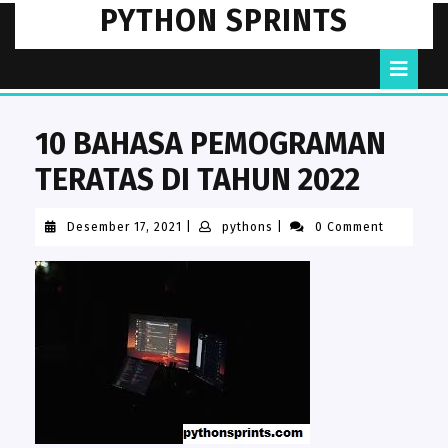
Skip
PYTHON SPRINTS
to
content
O
B
10 BAHASA PEMOGRAMAN
TERATAS DI TAHUN 2022
Desember
pythons
Desember 17, 2021
|
pythons
|
0 Comment
17,
2021