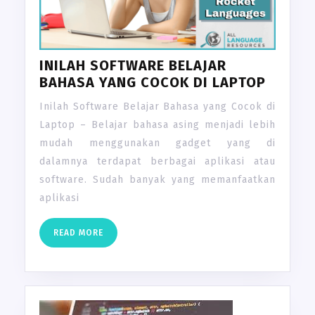
INILAH SOFTWARE BELAJAR
BAHASA YANG COCOK DI LAPTOP
Inilah Software Belajar Bahasa yang Cocok di
Laptop – Belajar bahasa asing menjadi lebih
mudah menggunakan gadget yang di
dalamnya terdapat berbagai aplikasi atau
software. Sudah banyak yang memanfaatkan
aplikasi
READ
READ MORE
MORE