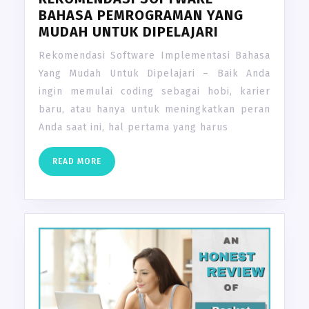
BAHASA PEMROGRAMAN YANG
MUDAH UNTUK DIPELAJARI
Rekomendasi Software Implementasi Bahasa
Yang Mudah Untuk Dipelajari – Baik Anda
ingin memulai coding sebagai hobi, karier
baru, atau hanya untuk meningkatkan peran
Anda saat ini, hal pertama yang harus
READ
READ MORE
MORE