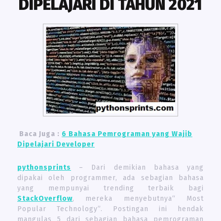
DIPELAJARI DI TAHUN 2021
Baca Juga :
6 Bahasa Pemrograman yang Wajib
Dipelajari Developer
pythonsprints
– Dari demikian bahasa yang
dipakai oleh programmer, ada sebagian bahasa
yang mempunyai trending terbaik bagi
StackOverflow
, mereka menyebutnya“ Most
Popular Technology”. Postingan ini hendak
mangulas 5 dari sebagian bahasa pemrograman