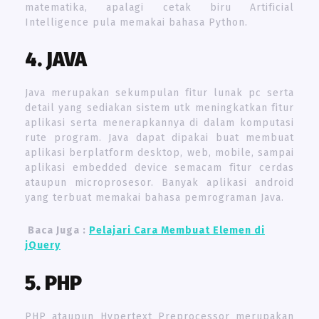
matematika, apalagi cetak biru Artificial
Intelligence pula memakai bahasa Python.
4. JAVA
Java merupakan sekumpulan fitur lunak pc serta
detail yang sediakan sistem utk meningkatkan fitur
aplikasi serta menerapkannya di dalam komputasi
rute program. Java dapat dipakai buat membuat
aplikasi berplatform desktop, web, mobile, sampai
aplikasi embedded device semacam fitur cerdas
ataupun microprosesor. Banyak aplikasi android
yang terbuat memakai bahasa pemrograman Java.
Baca Juga :
Pelajari Cara Membuat Elemen di
jQuery
5. PHP
PHP ataupun Hypertext Preprocessor merupakan