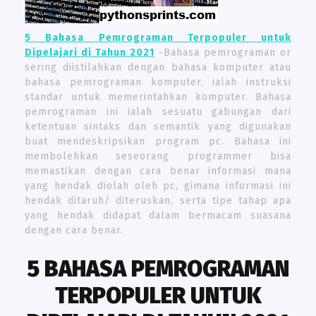
5 Bahasa Pemrograman Terpopuler untuk
Dipelajari di Tahun 2021
-Bahasa pemrograman or
sering diistilahkan dengan bahasa komputer atau
bahasa pemrograman komputer, ialah instruksi
standar untuk memerintahkan komputer. Bahasa
pemrograman ini ialah sesuatu gabungan dari
ketentuan sintaks dan semantik yang digunakan
buat mendeskripsikan program pc. Bahasa ini
membolehkan seseorang programmer bisa
memastikan dengan cara benar informasi mana
yang hendak diolah oleh pc, gimana informasi ini
hendak ditaruh/ diteruskan, serta tipe tahap apa
yang hendak didapat dalam bermacam suasana
dengan cara benar.
5 BAHASA PEMROGRAMAN
TERPOPULER UNTUK