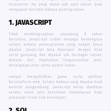
terpopuler itu yang dapat jadi opsi kalian buat
mengawali berlatih bahasa pemrograman.
1. JAVASCRIPT
Tidak membingungkan, sepanjang 8 tahun
beruntun, JavaScript sudah menjaga bentengnya
selaku bahasa pemrograman yang sangat biasa
dipakai. JavaScript bisa dipelajari dengan kilat
serta gampang dan dipakai utk berbagai tujuan,
dimulai dari tingkatkan fungsionalitas web,
melengkapi jenis serta sistem laman,
sampai mengaktifkan game serta aplikasi
berplatform web. Selaku bahasa yang dipakai buat
website pengembang, Javascript kerap dijadikan
selaku salah satu ketentuan kemampuan buat
pekerjaan Front End Developer.
2. SQL