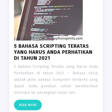
5 BAHASA SCRIPTING TERATAS
YANG HARUS ANDA PERHATIKAN
DI TAHUN 2021
5 Bahasa Scripting Teratas yang Harus Anda
Perhatikan di tahun 2021 – Bahasa skrip
adalah jenis bahasa komputer tertentu yang
dapat Anda gunakan untuk memberikan
instruksi ke perangkat lunak lain,
READ
READ MORE
MORE