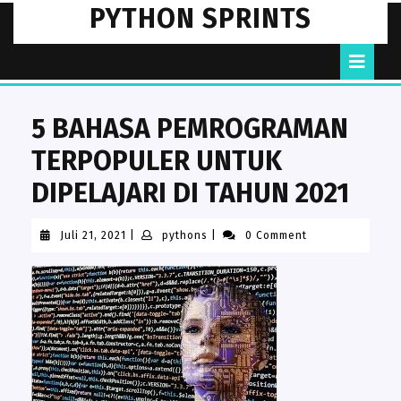
Skip
PYTHON SPRINTS
to
content
O
B
5 BAHASA PEMROGRAMAN
TERPOPULER UNTUK
DIPELAJARI DI TAHUN 2021
Juli
pythons
Juli 21, 2021
|
pythons
|
0 Comment
21,
2021