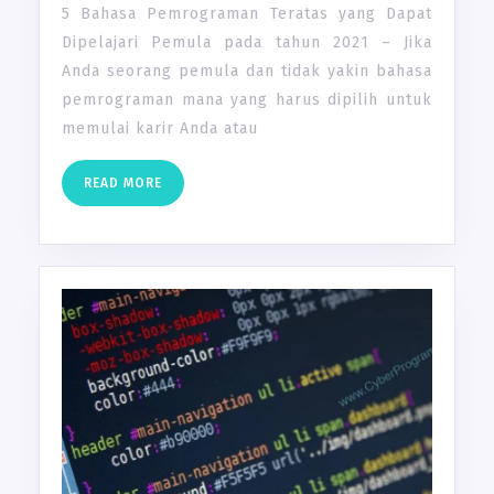
5 Bahasa Pemrograman Teratas yang Dapat
Dipelajari Pemula pada tahun 2021 – Jika
Anda seorang pemula dan tidak yakin bahasa
pemrograman mana yang harus dipilih untuk
memulai karir Anda atau
READ
READ MORE
MORE