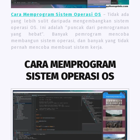
Cara Memprogram Sistem Operasi OS
– Tidak ada
yang lebih sulit daripada mengembangkan sistem
operasi OS. Ini adalah “puncak dari pemrograman
yang hebat”. Banyak pemrogram mencoba
membangun sistem operasi, dan banyak yang tidak
pernah mencoba membuat sistem kerja.
CARA MEMPROGRAM
SISTEM OPERASI OS