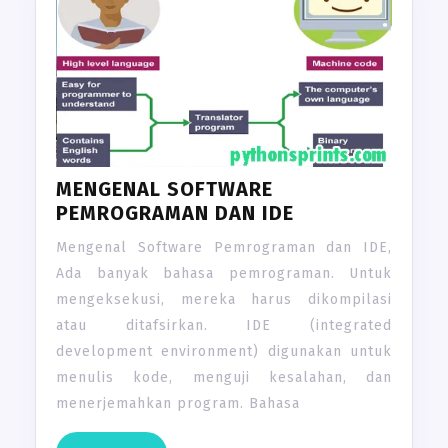
MENGENAL SOFTWARE
PEMROGRAMAN DAN IDE
Mengenal Software Pemrograman dan IDE,
Ada banyak bahasa pemrograman. Untuk
mengeksekusi, mereka harus dikompilasi
atau ditafsirkan. IDE (integrated
development environment) digunakan untuk
menulis kode, menguji kesalahan, dan
menerjemahkan program. Bahasa