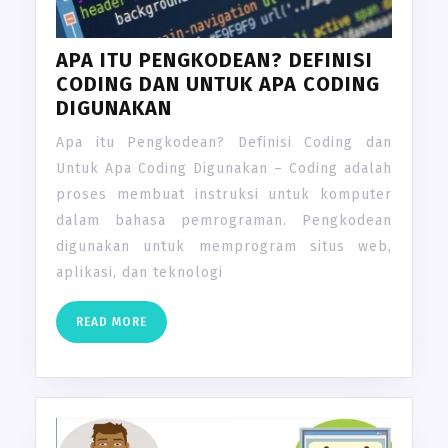
APA ITU PENGKODEAN? DEFINISI
CODING DAN UNTUK APA CODING
DIGUNAKAN
Apa itu Pengkodean? Definisi Coding dan
Untuk Apa Coding Digunakan – Coding adalah
proses membuat instruksi untuk komputer
dalam bahasa pemrograman. Pengkodean
digunakan untuk memprogram situs web,
aplikasi, dan teknologi
READ
READ MORE
MORE