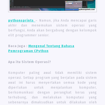
pythonsprints
– Namun, jika Anda mencapai garis
akhir dan menemukan sistem operasi yang
berfungsi, Anda akan bergabung dengan kelompok
elit programmer senior.
Baca Juga :
Mengenal Tentang Bahasa
Pemrograman CPython
Apa itu Sistem Operasi?
Komputer paling awal tidak memiliki sistem
operasi. Setiap program yang berjalan pada sistem
awal ini harus menyertakan semua kode yang
diperlukan untuk menjalankan komputer,
berkomunikasi dengan perangkat keras yang
terhubung, dan melakukan komputasi yang
sebenarnya dimaksudkan untuk dilakukan oleh