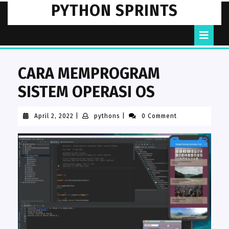
Skip
PYTHON SPRINTS
to
content
O
B
CARA MEMPROGRAM
SISTEM OPERASI OS
April
pythons
April 2, 2022
|
pythons
|
0 Comment
2,
2022