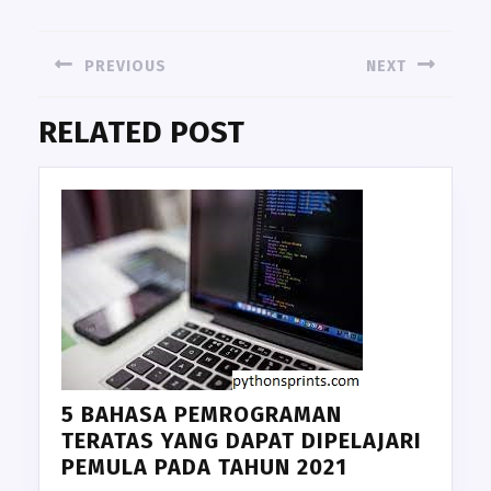
NAVIGASI
PREVIOUS
NEXT
POS
Previous
Next
RELATED POST
post:
post:
5 BAHASA PEMROGRAMAN
TERATAS YANG DAPAT DIPELAJARI
PEMULA PADA TAHUN 2021