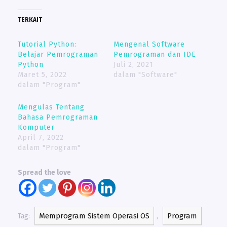
TERKAIT
Tutorial Python:
Mengenal Software
Belajar Pemrograman
Pemrograman dan IDE
Python
Juli 2, 2021
Maret 5, 2022
dalam "Software"
dalam "Program"
Mengulas Tentang
Bahasa Pemrograman
Komputer
April 7, 2022
dalam "Program"
Spread the love
Memprogram Sistem Operasi OS
Program
Tag:
,