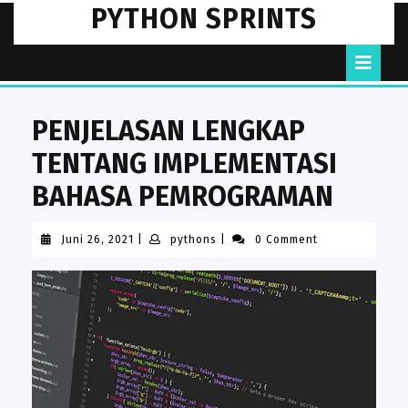
Skip
PYTHON SPRINTS
to
content
O
B
PENJELASAN LENGKAP
TENTANG IMPLEMENTASI
BAHASA PEMROGRAMAN
Juni
pythons
Juni 26, 2021
|
pythons
|
0 Comment
26,
2021