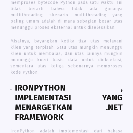
memproses bytecode Python pada satu waktu. Ini
tidak berarti bahwa tidak ada gunanya
multithreading; skenario multithreading yang
paling umum adalah di mana sebagian besar utas
menunggu proses eksternal untuk diselesaikan.
Misalnya, bayangkan ketika tiga utas melayani
klien yang terpisah. Satu utas mungkin menunggu
klien untuk membalas, dan utas lainnya mungkin
menunggu kueri basis data untuk dieksekusi,
sementara utas ketiga sebenarnya memproses
kode Python.
IRONPYTHON
,
IMPLEMENTASI YANG
MENARGETKAN
.NET
FRAMEWORK
IronPython adalah implementasi dari bahasa