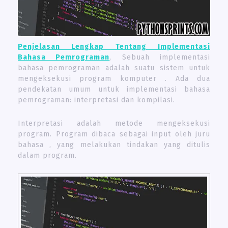
Penjelasan Lengkap Tentang Implementasi
Bahasa Pemrograman
, Sebuah implementasi
bahasa pemrograman adalah suatu sistem untuk
mengeksekusi program komputer . Ada dua
pendekatan umum untuk implementasi bahasa
pemrograman: interpretasi dan kompilasi.
Interpretasi adalah metode mengeksekusi
program. Program dibaca sebagai input oleh juru
bahasa , yang melakukan tindakan yang ditulis
dalam program.