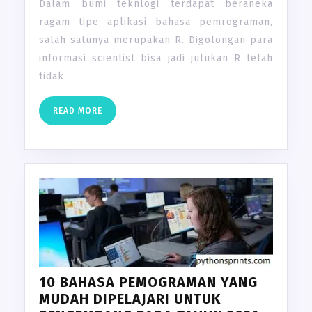
Dalam bumi teknlogi terdapat beraneka
ragam tipe aplikasi bahasa pemrograman,
salah satunya merupakan R. Digolongan para
informasi scientist bisa jadi julukan R telah
tidak
READ
READ MORE
MORE
10 BAHASA PEMOGRAMAN YANG
MUDAH DIPELAJARI UNTUK