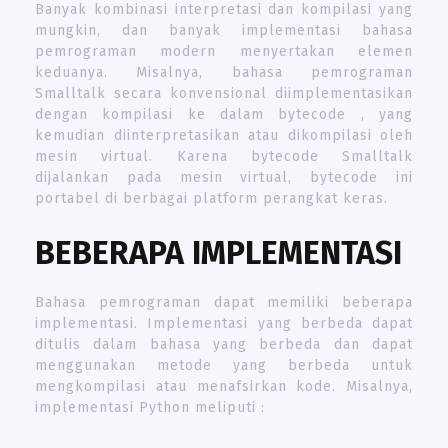
Banyak kombinasi interpretasi dan kompilasi yang
mungkin, dan banyak implementasi bahasa
pemrograman modern menyertakan elemen
keduanya. Misalnya, bahasa pemrograman
Smalltalk secara konvensional diimplementasikan
dengan kompilasi ke dalam bytecode , yang
kemudian diinterpretasikan atau dikompilasi oleh
mesin virtual. Karena bytecode Smalltalk
dijalankan pada mesin virtual, bytecode ini
portabel di berbagai platform perangkat keras.
BEBERAPA IMPLEMENTASI
Bahasa pemrograman dapat memiliki beberapa
implementasi. Implementasi yang berbeda dapat
ditulis dalam bahasa yang berbeda dan dapat
menggunakan metode yang berbeda untuk
mengkompilasi atau menafsirkan kode. Misalnya,
implementasi Python meliputi :