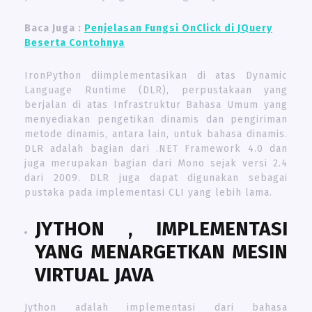
Baca Juga :
Penjelasan Fungsi OnClick di JQuery
Beserta Contohnya
IronPython diimplementasikan di atas Dynamic
Language Runtime (DLR), perpustakaan yang
berjalan di atas Infrastruktur Bahasa Umum yang
menyediakan pengetikan dinamis dan pengiriman
metode dinamis, antara lain, untuk bahasa dinamis.
DLR adalah bagian dari .NET Framework 4.0 dan
juga merupakan bagian dari Mono sejak versi 2.4
dari 2009. DLR juga dapat digunakan sebagai
pustaka pada implementasi CLI yang lebih lama.
JYTHON
, IMPLEMENTASI
YANG MENARGETKAN
MESIN
VIRTUAL JAVA
Jython adalah implementasi dari bahasa