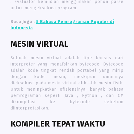
. Evaluator kemudian menggunakan pohon parse
untuk mengeksekusi program.
Baca Juga :
5 Bahasa Pemrograman Populer di
Indonesia
MESIN VIRTUAL
Sebuah mesin virtual adalah tipe khusus dari
interpreter yang menafsirkan bytecode. Bytecode
adalah kode tingkat rendah portabel yang mirip
dengan kode mesin, meskipun umumnya
dieksekusi pada mesin virtual alih-alih mesin fisik.
Untuk meningkatkan efisiensinya, banyak bahasa
pemrograman seperti Java , Python , dan C#
dikompilasi ke bytecode sebelum
diinterpretasikan.
KOMPILER TEPAT WAKTU