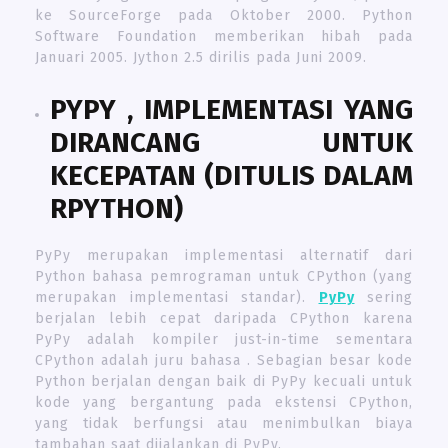
ke SourceForge pada Oktober 2000. Python
Software Foundation memberikan hibah pada
Januari 2005. Jython 2.5 dirilis pada Juni 2009.
PYPY
, IMPLEMENTASI YANG
DIRANCANG UNTUK
KECEPATAN (DITULIS DALAM
RPYTHON)
PyPy merupakan implementasi alternatif dari
Python bahasa pemrograman untuk CPython (yang
merupakan implementasi standar).
PyPy
sering
berjalan lebih cepat daripada CPython karena
PyPy adalah kompiler just-in-time sementara
CPython adalah juru bahasa . Sebagian besar kode
Python berjalan dengan baik di PyPy kecuali untuk
kode yang bergantung pada ekstensi CPython,
yang tidak berfungsi atau menimbulkan biaya
tambahan saat dijalankan di PyPy.