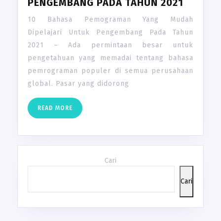
PENGEMBANG PADA TAHUN 2021
10 Bahasa Pemograman Yang Mudah
Dipelajari Untuk Pengembang Pada Tahun
2021 – Ada permintaan besar untuk
pengetahuan yang memadai tentang bahasa
pemrograman populer di semua perusahaan
global. Pasar yang didorong
READ
READ MORE
MORE
Cari
Cari