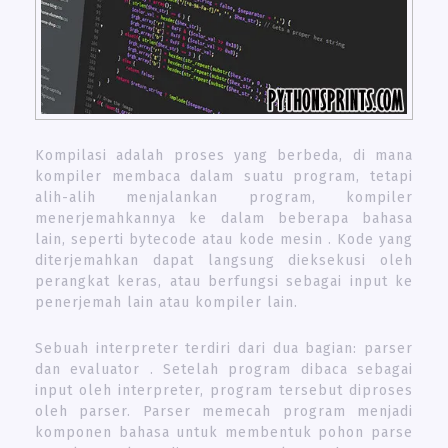
Kompilasi adalah proses yang berbeda, di mana
kompiler membaca dalam suatu program, tetapi
alih-alih menjalankan program, kompiler
menerjemahkannya ke dalam beberapa bahasa
lain, seperti bytecode atau kode mesin . Kode yang
diterjemahkan dapat langsung dieksekusi oleh
perangkat keras, atau berfungsi sebagai input ke
penerjemah lain atau kompiler lain.
Sebuah interpreter terdiri dari dua bagian: parser
dan evaluator . Setelah program dibaca sebagai
input oleh interpreter, program tersebut diproses
oleh parser. Parser memecah program menjadi
komponen bahasa untuk membentuk pohon parse