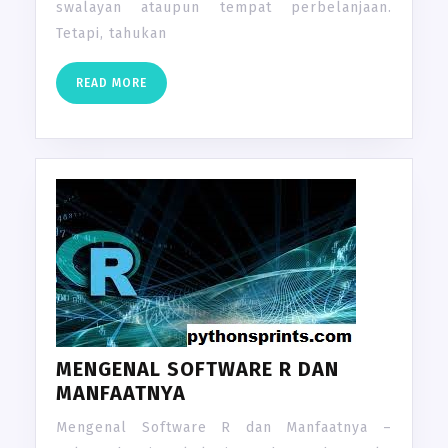
swalayan ataupun tempat perbelanjaan.
Tetapi, tahukan
READ
READ MORE
MORE
MENGENAL SOFTWARE R DAN
MANFAATNYA
Mengenal Software R dan Manfaatnya –