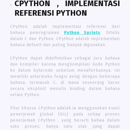
CPYTHON
,
IMPLEMENTASI
REFERENSI
PYTHON
CPython adalah implementasi referensi dari
bahasa pemrograman
Python Sprints
. Ditulis
dalam C dan Python, CPython adalah implementasi
bahasa default dan paling banyak digunakan.
CPython dapat didefinisikan sebagai juru bahasa
dan kompiler karena mengkompilasi kode Python
ke dalam bytecode sebelum menafsirkannya. Ini
memiliki antarmuka fungsi asing dengan beberapa
bahasa, termasuk C, di mana seseorang harus
secara eksplisit menulis binding dalam bahasa
selain Python.
Fitur khusus CPython adalah ia menggunakan kunci
penerjemah global (GIL) pada setiap proses
penerjemah CPython , yang berarti bahwa dalam
satu proses, hanya satu utas yang dapat