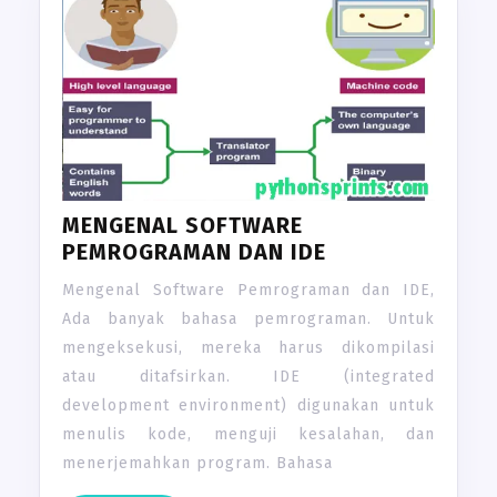
MENGENAL SOFTWARE
PEMROGRAMAN DAN IDE
Mengenal Software Pemrograman dan IDE,
Ada banyak bahasa pemrograman. Untuk
mengeksekusi, mereka harus dikompilasi
atau ditafsirkan. IDE (integrated
development environment) digunakan untuk
menulis kode, menguji kesalahan, dan
menerjemahkan program. Bahasa