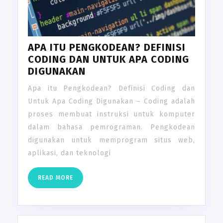
APA ITU PENGKODEAN? DEFINISI
CODING DAN UNTUK APA CODING
DIGUNAKAN
Apa itu Pengkodean? Definisi Coding dan
Untuk Apa Coding Digunakan – Coding adalah
proses membuat instruksi untuk komputer
dalam bahasa pemrograman. Pengkodean
digunakan untuk memprogram situs web,
aplikasi, dan teknologi
READ
READ MORE
MORE