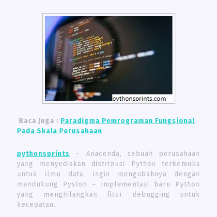
Baca Juga :
Paradigma Pemrograman Fungsional
Pada Skala Perusahaan
pythonsprints
– Anaconda, sebuah perusahaan
yang menyediakan distribusi Python terkemuka
untuk ilmu data, ingin mengubahnya dengan
mendukung Pyston – implementasi baru Python
yang menghilangkan fitur debugging untuk
kecepatan.