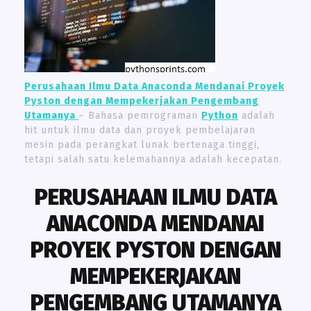
Perusahaan Ilmu Data Anaconda Mendanai Proyek
Pyston dengan Mempekerjakan Pengembang
Utamanya
– Bahasa pemrograman
Python
adalah
hit untuk ilmu data dan proyek pembelajaran
mesin pada perangkat lunak bertenaga tinggi,
tetapi salah satu kelemahannya adalah kecepatan.
PERUSAHAAN ILMU DATA
ANACONDA MENDANAI
PROYEK PYSTON DENGAN
MEMPEKERJAKAN
PENGEMBANG UTAMANYA