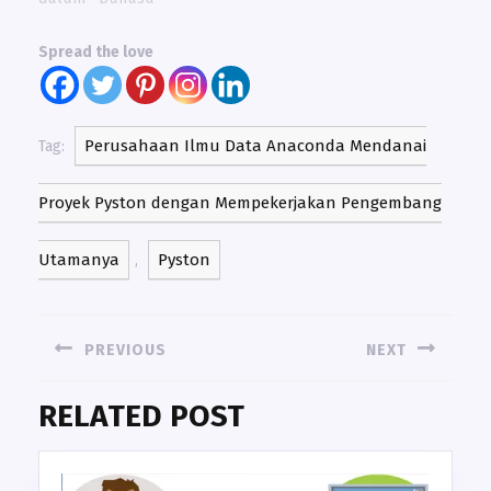
Spread the love
Perusahaan Ilmu Data Anaconda Mendanai
Tag:
Proyek Pyston dengan Mempekerjakan Pengembang
Utamanya
Pyston
,
NAVIGASI
PREVIOUS
NEXT
POS
Previous
Next
RELATED POST
post:
post: