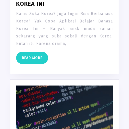
KOREA INI
Kamu Suka Korea? Juga Ingin Bisa Berbahasa
Korea? Yuk Coba Aplikasi Belajar Bahasa
Korea Ini – Banyak anak muda zaman
sekarang yang suka sekali dengan Korea.
Entah itu karena drama,
READ
READ MORE
MORE