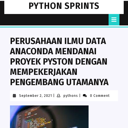
Skip
PYTHON SPRINTS
to
content
O
B
PERUSAHAAN ILMU DATA
ANACONDA MENDANAI
PROYEK PYSTON DENGAN
MEMPEKERJAKAN
PENGEMBANG UTAMANYA
September
pythons
September 2, 2021
|
pythons
|
0 Comment
2,
2021