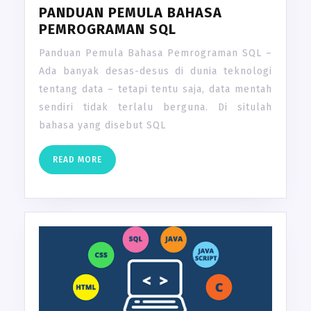
PANDUAN PEMULA BAHASA
PEMROGRAMAN SQL
Panduan Pemula Bahasa Pemrograman SQL –
Ada banyak desas-desus di dunia teknologi
tentang data – tetapi tentu saja, data mentah
sendiri tidak terlalu berguna. Di situlah
bahasa yang disebut SQL
READ
READ MORE
MORE