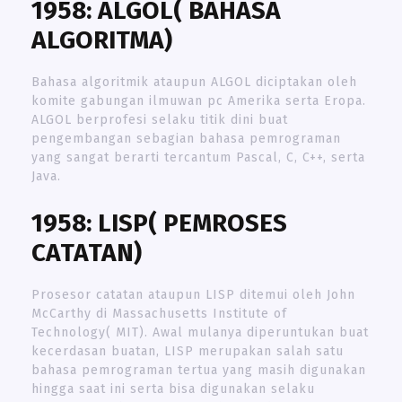
1958: ALGOL( BAHASA
ALGORITMA)
Bahasa algoritmik ataupun ALGOL diciptakan oleh
komite gabungan ilmuwan pc Amerika serta Eropa.
ALGOL berprofesi selaku titik dini buat
pengembangan sebagian bahasa pemrograman
yang sangat berarti tercantum Pascal, C, C++, serta
Java.
1958: LISP( PEMROSES
CATATAN)
Prosesor catatan ataupun LISP ditemui oleh John
McCarthy di Massachusetts Institute of
Technology( MIT). Awal mulanya diperuntukan buat
kecerdasan buatan, LISP merupakan salah satu
bahasa pemrograman tertua yang masih digunakan
hingga saat ini serta bisa digunakan selaku