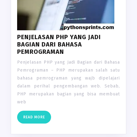
PENJELASAN PHP YANG JADI
BAGIAN DARI BAHASA
PEMROGRAMAN
Penjelasan PHP yang Jadi Bagian dari Bahasa
Pemrograman – PHP merupakan salah satu
bahasa pemrograman yang wajb dipelajari
dalam perihal pengembangan web. Sebab,
PHP merupakan bagian yang bisa membuat
web
READ
READ MORE
MORE