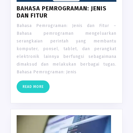
BAHASA PEMROGRAMAN: JENIS
DAN FITUR
Bahasa Pemrograman: Jenis dan Fitur –
Bahasa pemrograman mengeluarkan
serangkaian perintah yang membantu
komputer, ponsel, tablet, dan perangkat
elektronik lainnya berfungsi sebagaimana
dimaksud dan melakukan berbagai tugas.
Bahasa Pemrograman: Jenis
READ
READ MORE
MORE