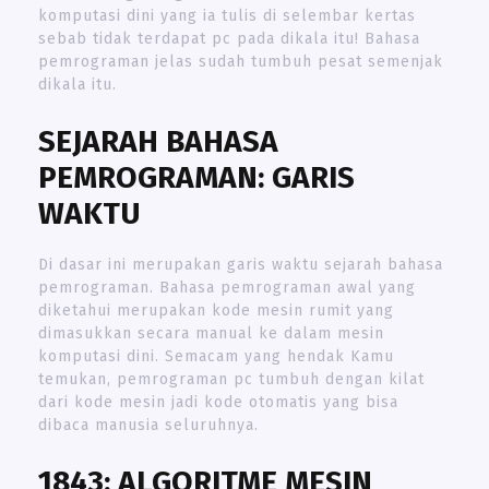
komputasi dini yang ia tulis di selembar kertas
sebab tidak terdapat pc pada dikala itu! Bahasa
pemrograman jelas sudah tumbuh pesat semenjak
dikala itu.
SEJARAH BAHASA
PEMROGRAMAN: GARIS
WAKTU
Di dasar ini merupakan garis waktu sejarah bahasa
pemrograman. Bahasa pemrograman awal yang
diketahui merupakan kode mesin rumit yang
dimasukkan secara manual ke dalam mesin
komputasi dini. Semacam yang hendak Kamu
temukan, pemrograman pc tumbuh dengan kilat
dari kode mesin jadi kode otomatis yang bisa
dibaca manusia seluruhnya.
1843: ALGORITME MESIN