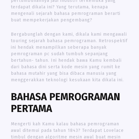
pertumbuhannya jadi industri terkemuka yang
terdapat dikala ini? Yang terutama, kenapa
mengenali sejarah bahasa pemrograman berarti
buat mempekerjakan pengembang?
Bergabunglah dengan kami, dikala kami mengawali
touring sejarah bahasa pemrograman. Retrospektif
ini hendak menampilkan seberapa banyak
pemrograman pc sudah tumbuh sepanjang
bertahun- tahun. Ini hendak bawa Kamu kembali
dari bahasa dini serta kode mesin yang rumit ke
bahasa mutahir yang bisa dibaca manusia yang
menggerakkan teknologi kesukaan kita dikala ini.
BAHASA PEMROGRAMAN
PERTAMA
Mengerti kah Kamu kalau bahasa pemrograman
awal ditemui pada tahun 1843? Terdapat Lovelace
timbul dengan algoritme mesin awal buat mesin