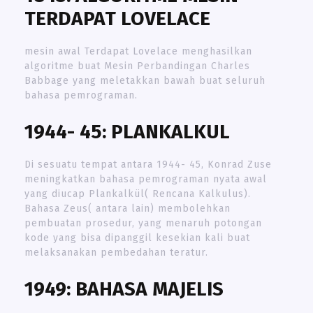
TERDAPAT LOVELACE
mesin awal Terdapat Lovelace menghasilkan
algoritme buat Mesin Perbandingan Charles
Babbage yang meletakkan bawah buat seluruh
bahasa pemrograman.
1944- 45: PLANKALKUL
Di sesuatu tempat antara 1944- 45, Konrad Zuse
meningkatkan bahasa pemrograman nyata awal
yang diucap Plankalkül( Rencana Kalkulus).
Bahasa Zeus( antara lain) membolehkan
pembuatan prosedur, yang menaruh potongan
kode yang bisa dipanggil kesekian kali buat
melaksanakan pembedahan teratur.
1949: BAHASA MAJELIS