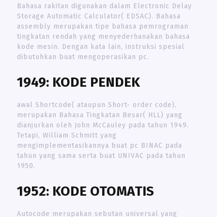
Bahasa rakitan digunakan dalam Electronic Delay
Storage Automatic Calculator( EDSAC). Bahasa
assembly merupakan tipe bahasa pemrograman
tingkatan rendah yang menyederhanakan bahasa
kode mesin. Dengan kata lain, instruksi spesial
dibutuhkan buat mengoperasikan pc.
1949: KODE PENDEK
awal Shortcode( ataupun Short- order code),
merupakan Bahasa Tingkatan Besar( HLL) yang
dianjurkan oleh John McCauley pada tahun 1949.
Tetapi, William Schmitt yang
mengimplementasikannya buat pc BINAC pada
tahun yang sama serta buat UNIVAC pada tahun
1950.
1952: KODE OTOMATIS
Autocode merupakan sebutan universal yang