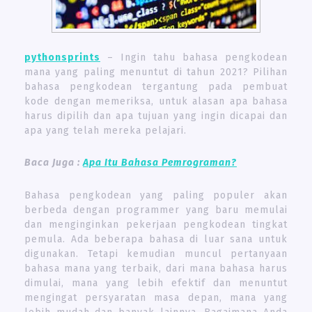
pythonsprints
– Ingin tahu bahasa pengkodean
mana yang paling menuntut di tahun 2021? Pilihan
bahasa pengkodean tergantung pada pembuat
kode dengan memeriksa, untuk alasan apa bahasa
harus dipilih dan apa tujuan yang ingin dicapai dan
apa yang telah mereka pelajari.
Baca Juga :
Apa Itu Bahasa Pemrograman?
Bahasa pengkodean yang paling populer akan
berbeda dengan programmer yang baru memulai
dan menginginkan pekerjaan pengkodean tingkat
pemula. Ada beberapa bahasa di luar sana untuk
digunakan. Tetapi kemudian muncul pertanyaan
bahasa mana yang terbaik, dari mana bahasa harus
dimulai, mana yang lebih efektif dan menuntut
mengingat persyaratan masa depan, mana yang