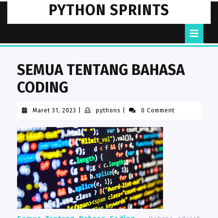
Skip
PYTHON SPRINTS
to
content
O
B
SEMUA TENTANG BAHASA
CODING
Maret
pythons
Maret 31, 2023
|
pythons
|
0 Comment
31,
2023