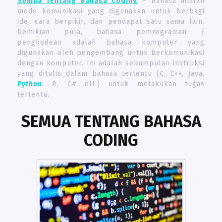
Semua Tentang Bahasa Coding
– Bahasa adalah
mode komunikasi yang digunakan untuk berbagi
ide, cara berpikir, dan pendapat satu sama lain.
Demikian pula, bahasa pemrograman /
pengkodean adalah bahasa komputer yang
digunakan oleh pengembang untuk berkomunikasi
dengan komputer. Ini adalah sekumpulan instruksi
yang ditulis dalam bahasa tertentu (C, C++, Java,
Python
, R, C# dll.) untuk melakukan tugas
tertentu.
SEMUA TENTANG BAHASA
CODING