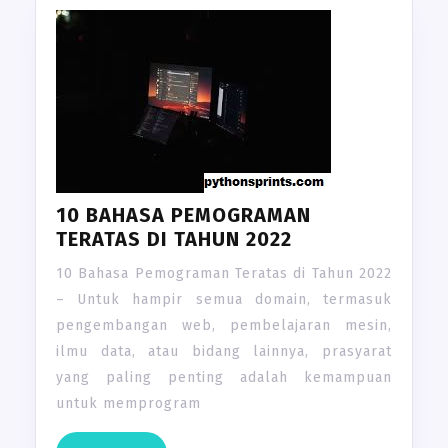
10 BAHASA PEMOGRAMAN
TERATAS DI TAHUN 2022
10 Bahasa Pemograman Teratas di Tahun 2022
– Untuk hampir semua domain, termasuk
pengembangan web, pembelajaran mesin,
ilmu data, atau bidang lainnya, prasyarat
yang paling penting adalah kemampuan
untuk memprogram