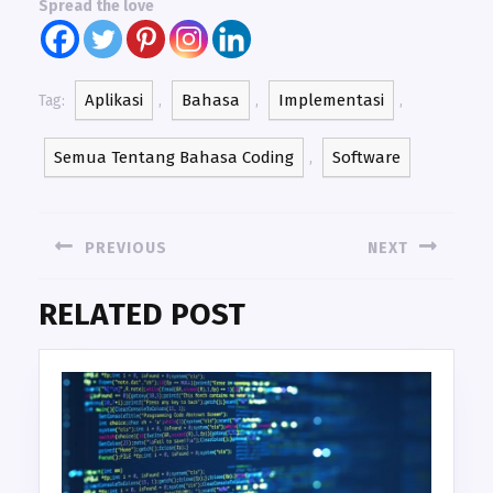
Spread the love
Aplikasi
Bahasa
Implementasi
Tag:
,
,
,
Semua Tentang Bahasa Coding
Software
,
NAVIGASI
PREVIOUS
NEXT
POS
Previous
Next
RELATED POST
post:
post: