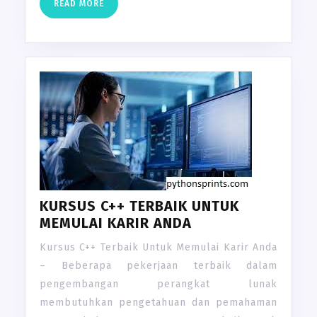
READ
READ MORE
MORE
KURSUS C++ TERBAIK UNTUK
MEMULAI KARIR ANDA
Kursus C++ Terbaik Untuk Memulai Karir Anda
– Beberapa pekerjaan terbaik dalam
pengembangan perangkat lunak
membutuhkan pengetahuan dan pemahaman