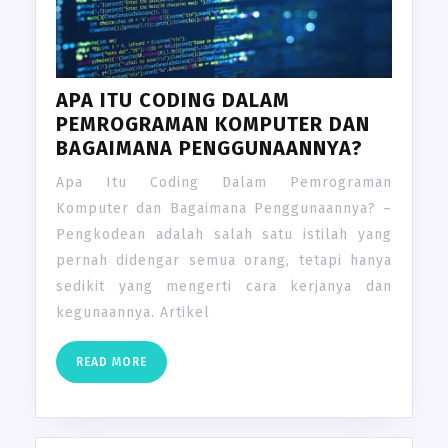
APA ITU CODING DALAM
PEMROGRAMAN KOMPUTER DAN
BAGAIMANA PENGGUNAANNYA?
Apa Itu Coding Dalam Pemrograman
Komputer dan Bagaimana Penggunaannya? –
Pengkodean adalah salah satu istilah yang
pernah didengar semua orang, tetapi hanya
sedikit yang mengerti cara kerjanya dan
kegunaannya. Artikel
READ
READ MORE
MORE