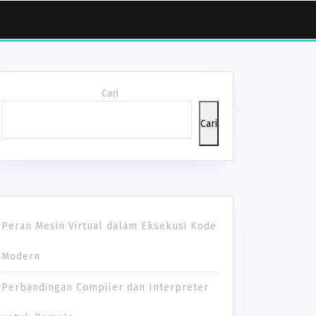
Cari
Cari
Peran Mesin Virtual dalam Eksekusi Kode
Modern
Perbandingan Compiler dan Interpreter