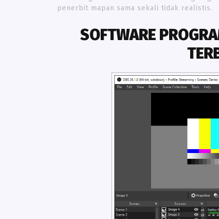
penerbit mapan sama sekali tidak realistis.
SOFTWARE PROGRA
TER