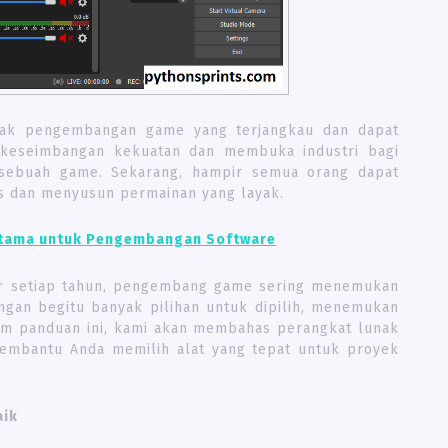
nak pengembangan game yang terjangkau dan dapat
 keseimbangan kekuatan dan membuka industri bagi
k sebuah game. Sekarang, hampir semua orang dapat
is dan menyusun permainan yang layak.
Utama untuk Pengembangan Software
ar setiap tahun, pengembang game sering menemukan
ngan begitu banyak pilihan untuk dipilih, menemukan
lam panduan ini, kami akan membahas perangkat lunak
mbantu Anda memilih alat yang tepat untuk proyek
aik