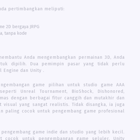
nda pertimbangkan meliputi:
me 2D bergaya JRPG
a, tanpa kode
k membantu Anda mengembangkan permainan 3D, Anda
tuk dipilih. Dua pemimpin pasar yang tidak perlu
l Engine dan Unity .
engembangan game pilihan untuk studio game AAA
eperti Unreal Tournament, BioShock, Dishonored,
kemas dengan berbagai fitur canggih dan mutakhir dan
ual yang sangat realistis. Tidak disangka, ia juga
 dan paling cocok untuk pengembang game profesional
gan pengembang game indie dan studio yang lebih kecil.
at cocok untuk pengembangan game seluler. Unity