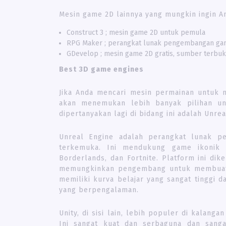
Mesin game 2D lainnya yang mungkin ingin A
Construct 3 ; mesin game 2D untuk pemula
RPG Maker ; perangkat lunak pengembangan ga
GDevelop ; mesin game 2D gratis, sumber terbuk
Best 3D game engines
Jika Anda mencari mesin permainan untu
akan menemukan lebih banyak pilihan un
dipertanyakan lagi di bidang ini adalah Unrea
Unreal Engine adalah perangkat lunak p
terkemuka. Ini mendukung game ikonik s
Borderlands, dan Fortnite. Platform ini di
memungkinkan pengembang untuk membuat vis
memiliki kurva belajar yang sangat tinggi
yang berpengalaman.
Unity, di sisi lain, lebih populer di kalan
Ini sangat kuat dan serbaguna dan sang