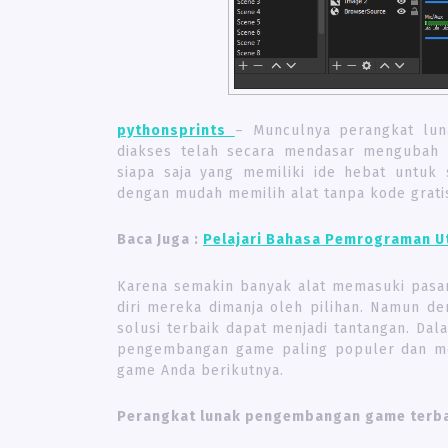
pythonsprints
– Munculnya perangkat lu
diakses telah secara mendasar mengubah
siapa saja yang memiliki ide hebat untu
dengan mudah memilih alat tanpa kode grat
Baca Juga :
Pelajari Bahasa Pemrograman 
Karena semakin banyak alat memasuki pas
diri mereka dimanja oleh pilihan. Namun de
solusi terbaik dapat menjadi tantangan. Da
pengembangan game paling populer dan me
game Anda berikutnya.
Perangkat lunak pengembangan game terb