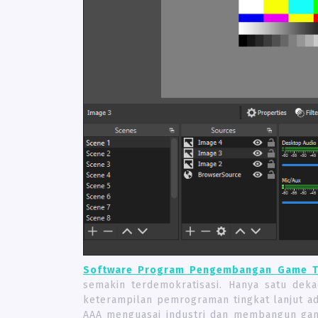
Software Program Pengembangan Game T
semakin terdemokratisasi. Hanya satu de
keterampilan pemrograman tingkat lanjut ad
AAA menguasai industri dan membangun gam