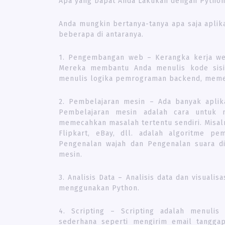
Apa yang Dapat Anda Lakukan dengan Pytho
Anda mungkin bertanya-tanya apa saja aplika
beberapa di antaranya.
1. Pengembangan web – Kerangka kerja web
Mereka membantu Anda menulis kode sisi
menulis logika pemrograman backend, memet
2. Pembelajaran mesin – Ada banyak aplik
Pembelajaran mesin adalah cara untuk m
memecahkan masalah tertentu sendiri. Misal
Flipkart, eBay, dll. adalah algoritme p
Pengenalan wajah dan Pengenalan suara di
mesin.
3. Analisis Data – Analisis data dan visual
menggunakan Python.
4. Scripting – Scripting adalah menulis
sederhana seperti mengirim email tanggapa