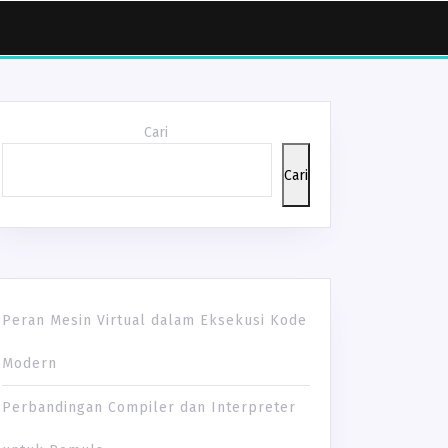
Cari
Cari
Peran Mesin Virtual dalam Eksekusi Kode
Modern
Perbandingan Compiler dan Interpreter