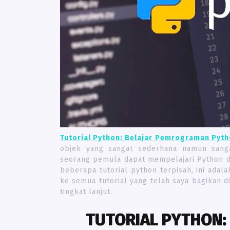
Tutorial Python: Belajar Pemrograman Pyt
objek yang sangat sederhana namun sanga
seorang pemula dapat mempelajari Python 
beberapa tutorial python terpisah, ini adal
ke semua tutorial yang telah saya bagikan d
tingkat lanjut.
TUTORIAL PYTHON: