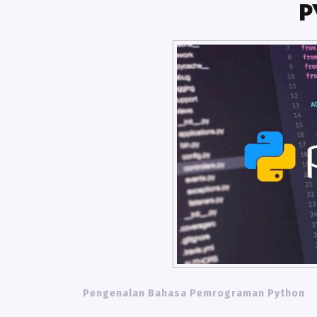
P
Pengenalan Bahasa Pemrograman Python