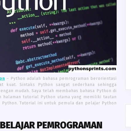
hon
– Python adalah bahasa pemrograman berorientasi
t kuat. Sintaks Python sangat sederhana sehingga
dengan mudah. Saya telah membahas bahasa Python di
ah halaman tutorial Python utama yang memiliki tautan
i Python. Tutorial ini untuk pemula dan pelajar Python
 BELAJAR PEMROGRAMAN