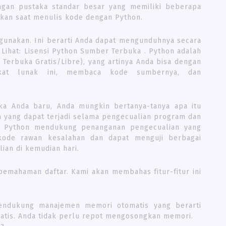
engan pustaka standar besar yang memiliki beberapa
akan saat menulis kode dengan Python.
digunakan. Ini berarti Anda dapat mengunduhnya secara
 Lihat: Lisensi Python Sumber Terbuka . Python adalah
Terbuka Gratis/Libre), yang artinya Anda bisa dengan
ngkat lunak ini, membaca kode sumbernya, dan
ka Anda baru, Anda mungkin bertanya-tanya apa itu
a yang dapat terjadi selama pengecualian program dan
. Python mendukung penanganan pengecualian yang
t kode rawan kesalahan dan dapat menguji berbagai
an di kemudian hari.
pemahaman daftar. Kami akan membahas fitur-fitur ini
endukung manajemen memori otomatis yang berarti
atis. Anda tidak perlu repot mengosongkan memori.