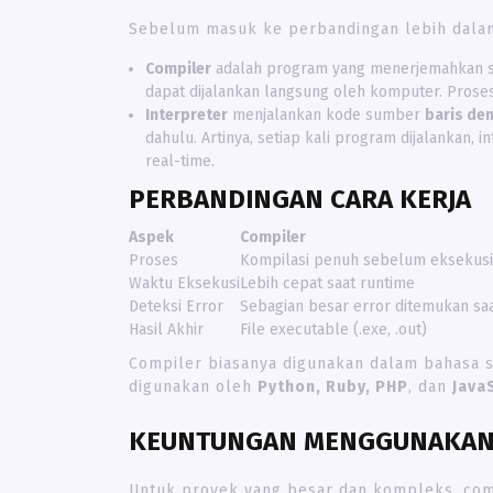
Sebelum masuk ke perbandingan lebih dalam,
Compiler
adalah program yang menerjemahkan se
dapat dijalankan langsung oleh komputer. Proses
Interpreter
menjalankan kode sumber
baris de
dahulu. Artinya, setiap kali program dijalankan
real-time.
PERBANDINGAN CARA KERJA
Aspek
Compiler
Proses
Kompilasi penuh sebelum eksekusi
Waktu Eksekusi
Lebih cepat saat runtime
Deteksi Error
Sebagian besar error ditemukan saa
Hasil Akhir
File executable (.exe, .out)
Compiler biasanya digunakan dalam bahasa 
digunakan oleh
Python, Ruby, PHP
, dan
Java
KEUNTUNGAN MENGGUNAKAN
Untuk proyek yang besar dan kompleks, comp