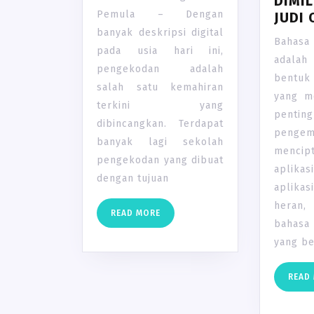
DIMIL
Pemula – Dengan
JUDI 
banyak deskripsi digital
Bahas
pada usia hari ini,
adalah
pengekodan adalah
bentuk
salah satu kemahiran
yang m
terkini yang
pen
dibincangkan. Terdapat
penge
banyak lagi sekolah
menci
pengekodan yang dibuat
aplik
dengan tujuan
aplika
heran
READ
READ MORE
bahas
MORE
yang be
READ