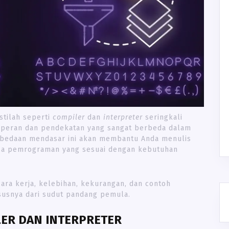
stilah seperti
compiler
dan
interpreter
seringkali
i peran dan pendekatan yang sangat berbeda dalam
bedaan mendasar ini akan membantu Anda menulis
asa pemrograman yang sesuai dengan kebutuhan
cara kerja, kelebihan, kekurangan, dan contoh
susnya dari sudut pandang pemula.
ER DAN INTERPRETER