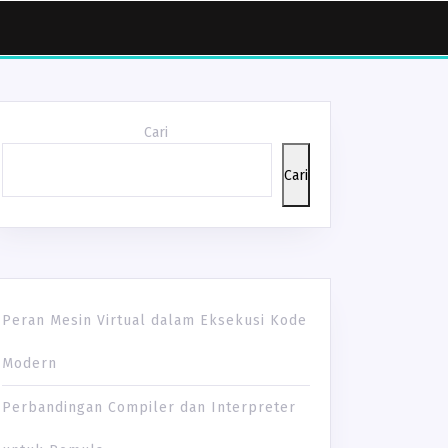
Cari
Cari
Peran Mesin Virtual dalam Eksekusi Kode
Modern
Perbandingan Compiler dan Interpreter