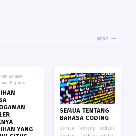
NEXT
Next
post:
BIHAN
SA
OGAMAN
SEMUA TENTANG
LER
BAHASA CODING
KNYA
BIHAN YANG
Semua Tentang Bahasa