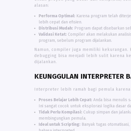
alasan:
Performa Optimal:
Karena program telah diterj
lebih cepat dan efisien.
Distribusi Mudah:
Program dapat disebarkan seb
Validasi Ketat:
Compiler akan melakukan analisis
program, sebelum program dijalankan.
Namun, compiler juga memiliki kekurangan.
debugging bisa menjadi lebih sulit karena 
dijalankan.
KEUNGGULAN INTERPRETER B
Interpreter lebih ramah bagi pemula karena 
Proses Belajar Lebih Cepat:
Anda bisa menulis sa
Ini sangat cocok untuk eksplorasi logika dasar d
Tidak Perlu Kompilasi:
Cukup simpan dan jalanka
membingungkan pemula.
Ideal untuk Scripting:
Banyak tugas otomatisasi, 
bahasa interpreted.