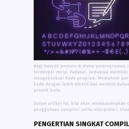
Bagi banyak pemula di dunia pemrograman, i
terdengar mirip. Padahal, keduanya memilik
mengeksekusi kode program. Memahami per
kode dengan lebih efektif dan memilih bah
proyek Anda.
Dalam artikel ini, kita akan membandingkan 
penggunaan compiler serta interpreter, khu
PENGERTIAN SINGKAT COMPIL