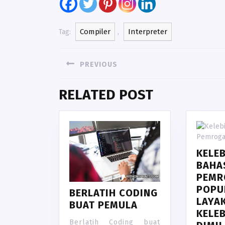
Compiler
Interpreter
Tag:
,
NAVIGASI
PREVIOUS
POS
Previous
RELATED POST
post:
KELE
BAHA
PEMR
POPU
BERLATIH CODING
LAYA
BUAT PEMULA
KELE
Berlatih Coding buat