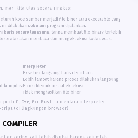
 mari kita ulas secara ringkas:
luruh kode sumber menjadi file biner atau executable yang
 ini dilakukan
sebelum
program dijalankan.
mi baris secara langsung
, tanpa membuat file binary terlebih
, interpreter akan membaca dan mengeksekusi kode secara
Interpreter
Eksekusi langsung baris demi baris
Lebih lambat karena proses dilakukan langsung
t kompilasi
Error ditemukan saat eksekusi
Tidak menghasilkan file biner
seperti
C, C++, Go, Rust
, sementara interpreter
Script
(di lingkungan browser).
 COMPILER
iler sering kali lebih disukai karena sejumlah