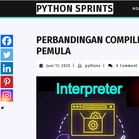
Skip
PYTHON SPRINTS
HO
to
content
PERBANDINGAN COMPIL
PEMULA
Juni
pythons
Juni 11, 2025
|
pythons
|
0 Comment
11,
2025