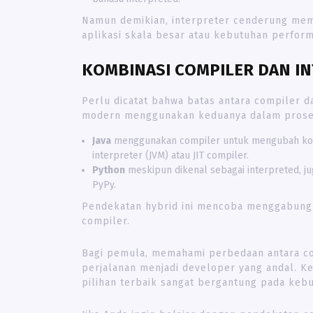
Namun demikian, interpreter cenderung memi
aplikasi skala besar atau kebutuhan performa
KOMBINASI COMPILER DAN I
Perlu dicatat bahwa batas antara compiler d
modern menggunakan keduanya dalam proses
Java
menggunakan compiler untuk mengubah kode 
interpreter (JVM) atau JIT compiler.
Python
meskipun dikenal sebagai interpreted, j
PyPy.
Pendekatan hybrid ini mencoba menggabungka
compiler.
Bagi pemula, memahami perbedaan antara com
perjalanan menjadi developer yang andal. K
pilihan terbaik sangat bergantung pada kebu