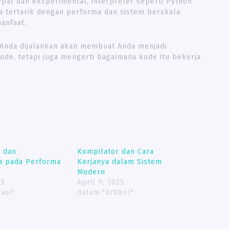
epat dan eksperimental, interpreter seperti Python
da tertarik dengan performa dan sistem berskala
anfaat.
 Anda dijalankan akan membuat Anda menjadi
ode, tetapi juga mengerti bagaimana kode itu bekerja
r dan
Kompilator dan Cara
a pada Performa
Kerjanya dalam Sistem
Modern
25
April 9, 2025
asi"
dalam "Artikel"