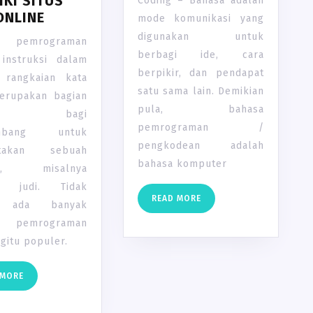
IKI SITUS
Coding – Bahasa adalah
ONLINE
mode komunikasi yang
digunakan untuk
a pemrograman
berbagi ide, cara
 instruksi dalam
berpikir, dan pendapat
 rangkaian kata
satu sama lain. Demikian
erupakan bagian
pula, bahasa
ting bagi
pemrograman /
mbang untuk
pengkodean adalah
ptakan sebuah
bahasa komputer
asi, misalnya
si judi. Tidak
READ
READ MORE
, ada banyak
MORE
a pemrograman
gitu populer.
READ
 MORE
MORE