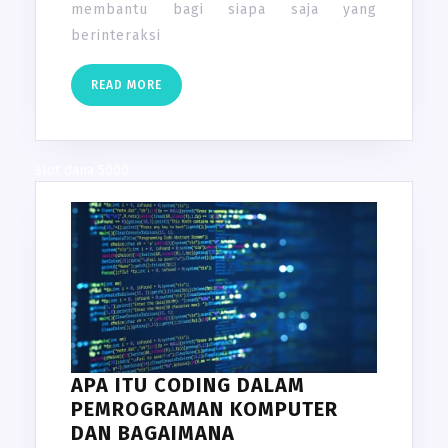
membantu bagi siapa saja yang
berinteraksi
READ
READ MORE
MORE
slot dana 5000
APA ITU CODING DALAM
PEMROGRAMAN KOMPUTER
DAN BAGAIMANA