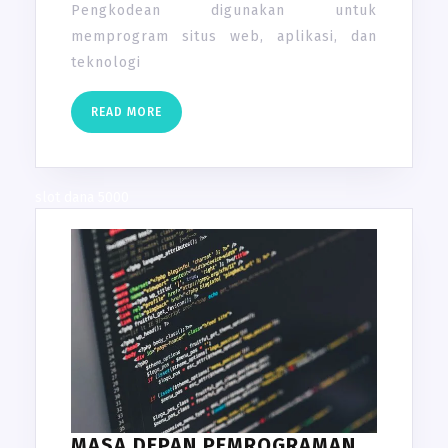
Pengkodean digunakan untuk
DIGUNAKAN
memprogram situs web, aplikasi, dan
teknologi
READ
READ MORE
MORE
slot dana 5000
MASA DEPAN PEMROGRAMAN