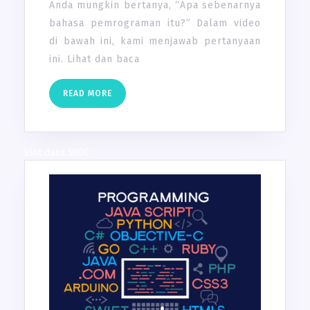
Anda mungkin bertanya, “Apa sebenarnya
bahasa pemrograman itu?” Dalam video
di bawah ini, kami menjawab pertanyaan
ini. Lihat dan baca
READ
READ MORE
MORE
slot dana 5000