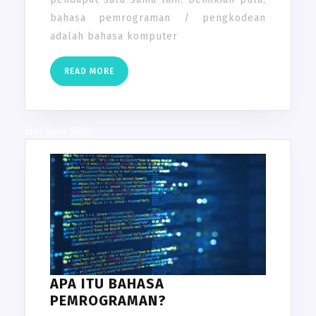
bahasa pemrograman / pengkodean
adalah bahasa komputer
READ
READ MORE
MORE
slot dana 5000
APA ITU BAHASA
APA
PEMROGRAMAN?