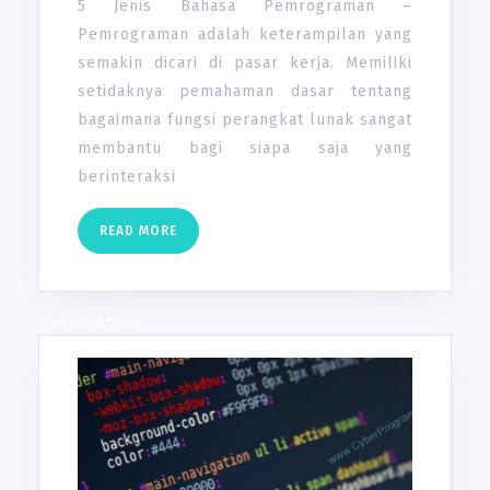
5 Jenis Bahasa Pemrograman –
Pemrograman adalah keterampilan yang
semakin dicari di pasar kerja. Memiliki
setidaknya pemahaman dasar tentang
bagaimana fungsi perangkat lunak sangat
membantu bagi siapa saja yang
berinteraksi
READ
READ MORE
MORE
slot dana 5000