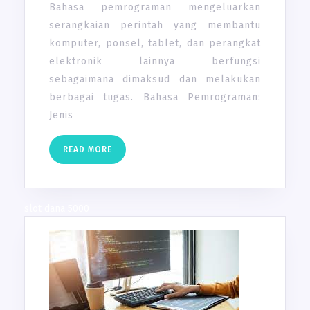
Bahasa pemrograman mengeluarkan
serangkaian perintah yang membantu
komputer, ponsel, tablet, dan perangkat
elektronik lainnya berfungsi
sebagaimana dimaksud dan melakukan
berbagai tugas. Bahasa Pemrograman:
Jenis
READ
READ MORE
MORE
slot dana 5000