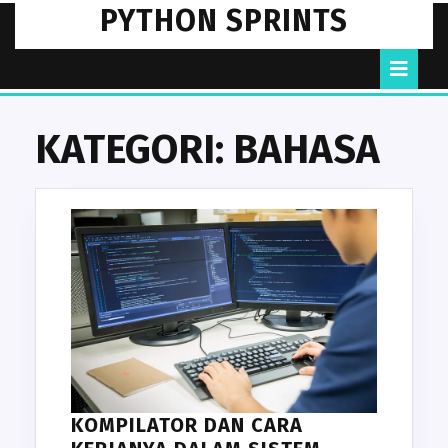
Skip
PYTHON SPRINTS
to
content
O
B
KATEGORI:
BAHASA
KOMPILATOR DAN CARA