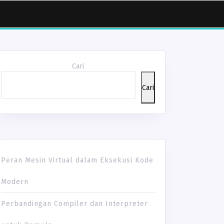
Cari
Cari
Peran Mesin Virtual dalam Eksekusi Kode
Modern
Perbandingan Compiler dan Interpreter