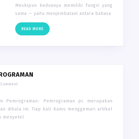
Meskipun keduanya memiliki fungsi yang
sama — yaitu menjembatani antara bahasa
READ
READ MORE
MORE
SEJARAH
MROGRAMAN
BAHASA
 Comment
DALAM
PEMROGRAMAN
lam Pemrograman- Pemrograman pc merupakan
an dikala ini. Tiap kali Kamu menggemari artikel
un menyetel