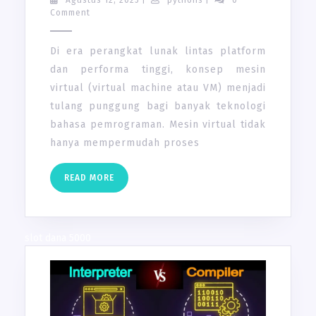
VIRTUAL
12,
Comment
2025
DALAM
EKSEKUSI
Di era perangkat lunak lintas platform
KODE
dan performa tinggi, konsep mesin
MODERN
virtual (virtual machine atau VM) menjadi
tulang punggung bagi banyak teknologi
bahasa pemrograman. Mesin virtual tidak
hanya mempermudah proses
READ
READ MORE
MORE
slot dana 5000