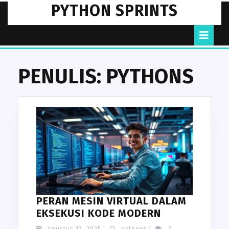
Skip
PYTHON SPRINTS
to
content
O
B
PENULIS:
PYTHONS
PERAN MESIN VIRTUAL DALAM
PERAN
EKSEKUSI KODE MODERN
MESIN
Agustus
pythons
Agustus 12, 2025
|
pythons
|
0