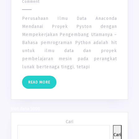
DATA
2,
Comment
2021
ANACONDA
MENDANAI
Perusahaan Ilmu Data Anaconda
PROYEK
Mendanai Proyek Pyston dengan
PYSTON
Mempekerjakan Pengembang Utamanya –
DENGAN
Bahasa pemrograman Python adalah hit
MEMPEKERJA
untuk ilmu data dan proyek
PENGEMBAN
pembelajaran mesin pada perangkat
UTAMANYA
lunak bertenaga tinggi, tetapi
READ
READ MORE
MORE
slot dana 5000
Cari
Cari