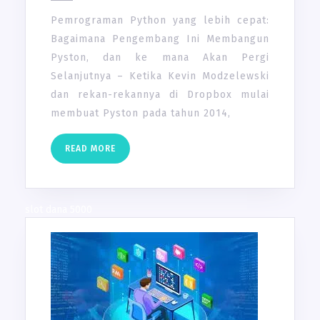
CEPAT:
Pemrograman Python yang lebih cepat:
BAGAIMANA
Bagaimana Pengembang Ini Membangun
PENGEMBANG
Pyston, dan ke mana Akan Pergi
INI
Selanjutnya – Ketika Kevin Modzelewski
MEMBANGUN
dan rekan-rekannya di Dropbox mulai
PYSTON,
membuat Pyston pada tahun 2014,
DAN
KE
READ
MANA
READ MORE
MORE
AKAN
PERGI
SELANJUTNYA
slot dana 5000