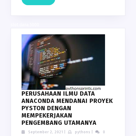
MORE
slot dana 5000
PERUSAHAAN ILMU DATA
ANACONDA MENDANAI PROYEK
PYSTON DENGAN
MEMPEKERJAKAN
PERUSAHAAN
PENGEMBANG UTAMANYA
ILMU
September
pythons
September 2, 2021
|
pythons
|
0