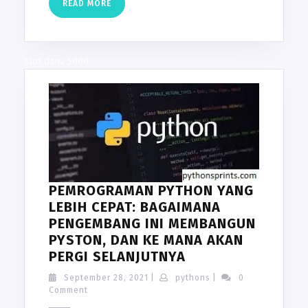
READ
READ MORE
MORE
slot dana 5000
PEMROGRAMAN PYTHON YANG
LEBIH CEPAT: BAGAIMANA
PENGEMBANG INI MEMBANGUN
PYSTON, DAN KE MANA AKAN
PEMROGRAMAN
PERGI SELANJUTNYA
PYTHON
September
pythons
September 28, 2021
|
pythons
|
0
YANG
28,
Comment
2021
LEBIH