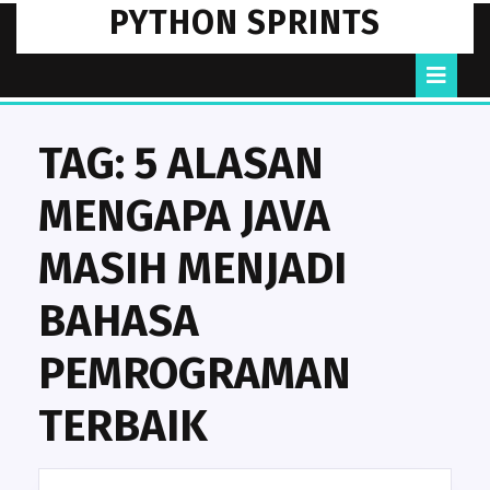
Skip
PYTHON SPRINTS
to
content
O
B
TAG:
5 ALASAN
MENGAPA JAVA
MASIH MENJADI
BAHASA
PEMROGRAMAN
TERBAIK