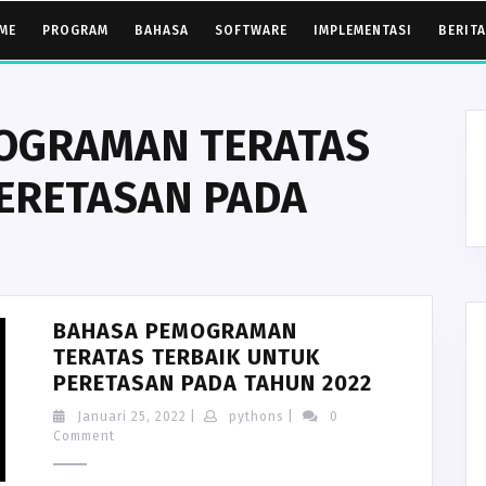
ME
PROGRAM
BAHASA
SOFTWARE
IMPLEMENTASI
BERITA
OGRAMAN TERATAS
ERETASAN PADA
BAHASA PEMOGRAMAN
TERATAS TERBAIK UNTUK
BAHASA
PERETASAN PADA TAHUN 2022
PEMOGRA
Januari
pythons
Januari 25, 2022
|
pythons
|
0
TERATAS
25,
Comment
2022
TERBAIK