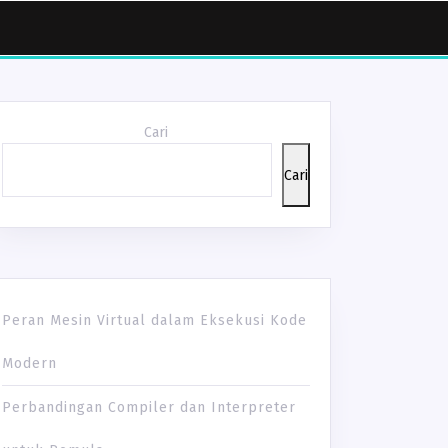
Cari
Cari
Peran Mesin Virtual dalam Eksekusi Kode
Modern
MAN
Perbandingan Compiler dan Interpreter