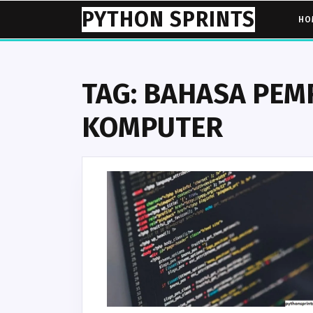
Skip
PYTHON SPRINTS
HO
to
content
TAG:
BAHASA PE
KOMPUTER