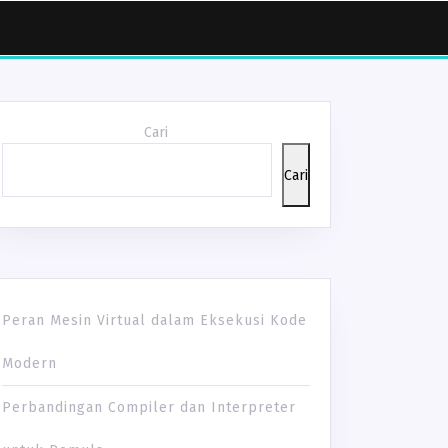
Cari
Cari
Peran Mesin Virtual dalam Eksekusi Kode
AN
Modern
Perbandingan Compiler dan Interpreter