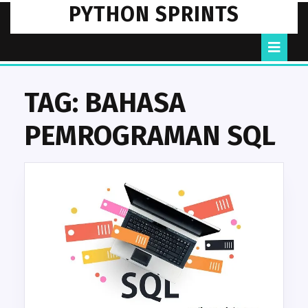
Skip
PYTHON SPRINTS
to
content
O
B
TAG:
BAHASA
PEMROGRAMAN SQL