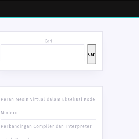
Cari
Cari
AMAN
Peran Mesin Virtual dalam Eksekusi Kode
H
Modern
I
Perbandingan Compiler dan Interpreter