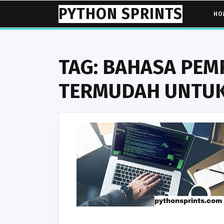
Skip
PYTHON SPRINTS
HO
to
content
TAG:
BAHASA PE
TERMUDAH UNTUK 