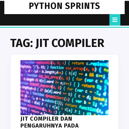
Skip
PYTHON SPRINTS
to
content
O
B
TAG:
JIT COMPILER
JIT COMPILER DAN
PENGARUHNYA PADA