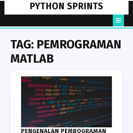
Skip
PYTHON SPRINTS
to
content
O
B
TAG:
PEMROGRAMAN
MATLAB
PENGENALAN PEMROGRAMAN