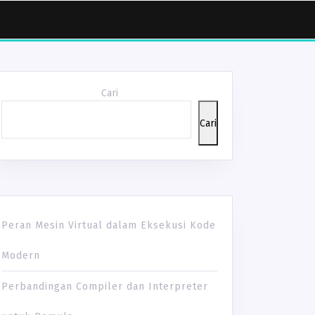
Cari
Cari
Peran Mesin Virtual dalam Eksekusi Kode
Modern
Perbandingan Compiler dan Interpreter