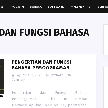
ME
PROGRAM
BAHASA
SOFTWARE
IMPLEMENTASI
BERITA
DAN FUNGSI BAHASA
PENGERTIAN DAN FUNGSI
PENGERTIAN
BAHASA PEMOOGRAMAN
DAN
Agustus
pythons
Agustus 11, 2021
|
pythons
|
0
FUNGSI
11,
Comment
2021
BAHASA
PEMOOGRAMAN
Pengertian dan Fungsi Bahasa
Pemoograman – Kita tentu sempat
memakai aplikasi ojek online, permainan,