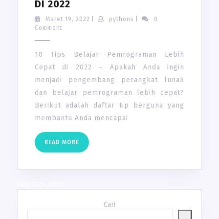
10
DI 2022
TIPS
Maret
pythons
Maret 19, 2022
|
pythons
|
0
BELAJAR
19,
Comment
PEMROGRAMAN
2022
LEBIH
10 Tips Belajar Pemrograman Lebih
CEPAT
Cepat di 2022 – Apakah Anda ingin
DI
menjadi pengembang perangkat lunak
2022
dan belajar pemrograman lebih cepat?
Berikut adalah daftar tip berguna yang
membantu Anda mencapai
READ
READ MORE
MORE
slot dana 5000
Cari