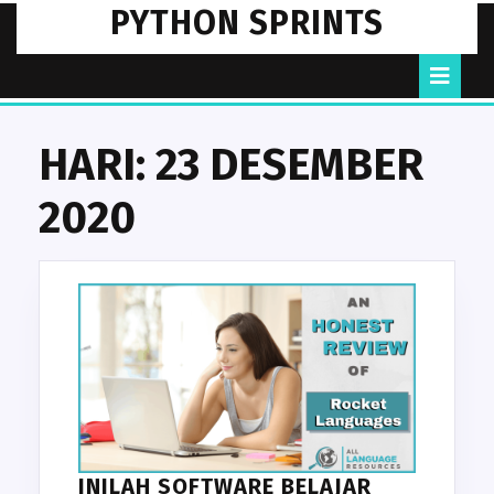
Skip
PYTHON SPRINTS
to
content
O
B
HARI:
23 DESEMBER
2020
INILAH SOFTWARE BELAJAR