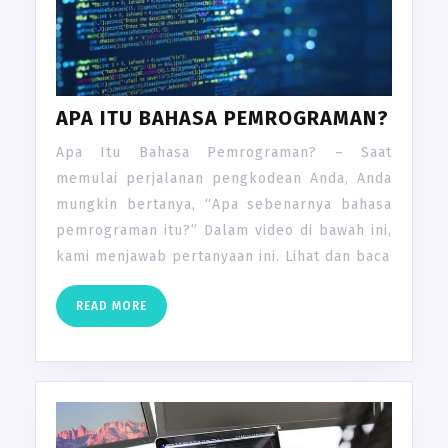
APA ITU BAHASA PEMROGRAMAN?
Apa Itu Bahasa Pemrograman? – Saat
memulai perjalanan pengkodean Anda, Anda
mungkin bertanya, “Apa sebenarnya bahasa
pemrograman itu?” Dalam video di bawah ini,
kami menjawab pertanyaan ini. Lihat dan baca
READ
READ MORE
MORE