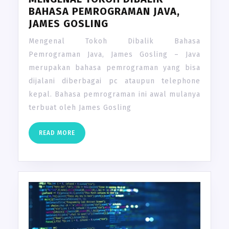
BAHASA PEMROGRAMAN JAVA,
JAMES GOSLING
Mengenal Tokoh Dibalik Bahasa
Pemrograman Java, James Gosling – Java
merupakan bahasa pemrograman yang bisa
dijalani diberbagai pc ataupun telephone
kepal. Bahasa pemrograman ini awal mulanya
terbuat oleh James Gosling
READ
READ MORE
MORE