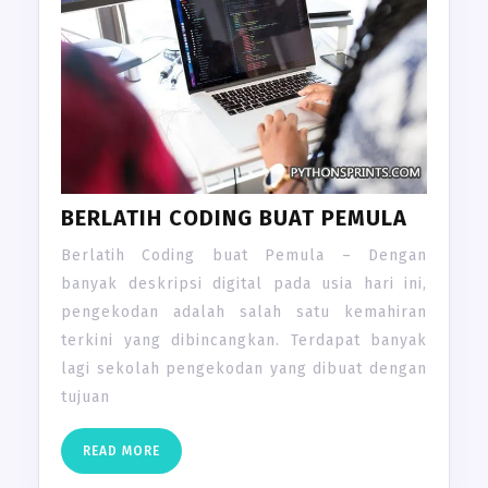
BERLATIH CODING BUAT PEMULA
Berlatih Coding buat Pemula – Dengan
banyak deskripsi digital pada usia hari ini,
pengekodan adalah salah satu kemahiran
terkini yang dibincangkan. Terdapat banyak
lagi sekolah pengekodan yang dibuat dengan
tujuan
READ
READ MORE
MORE