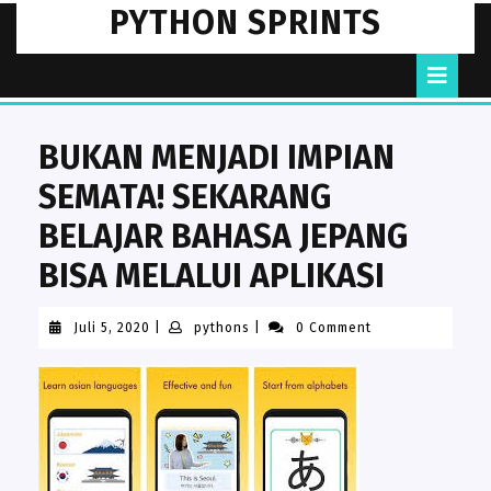
Skip
PYTHON SPRINTS
to
content
O
B
BUKAN MENJADI IMPIAN
SEMATA! SEKARANG
BELAJAR BAHASA JEPANG
BISA MELALUI APLIKASI
Juli
pythons
Juli 5, 2020
|
pythons
|
0 Comment
5,
2020