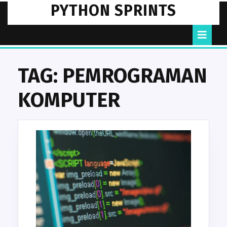
Skip
PYTHON SPRINTS
to
content
O
B
TAG:
PEMROGRAMAN
KOMPUTER