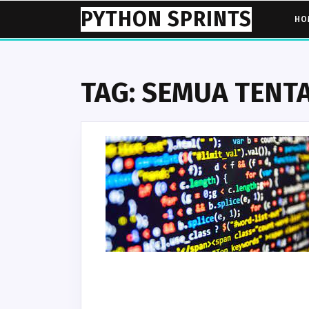
Skip
PYTHON SPRINTS
HO
to
content
TAG:
SEMUA TENT