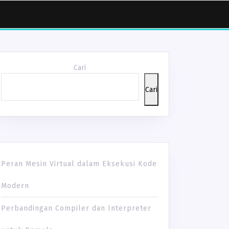
Cari
Cari
Peran Mesin Virtual dalam Eksekusi Kode
Modern
Perbandingan Compiler dan Interpreter