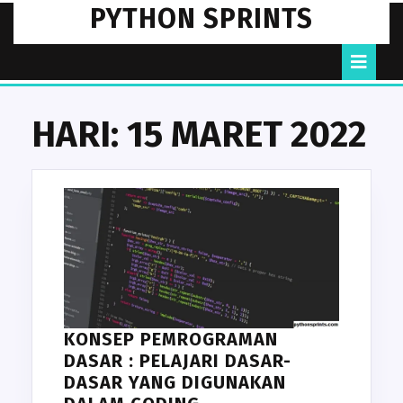
Skip
PYTHON SPRINTS
to
content
O
B
HARI:
15 MARET 2022
KONSEP PEMROGRAMAN
DASAR : PELAJARI DASAR-
DASAR YANG DIGUNAKAN
KONSEP