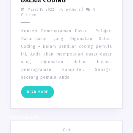
DALAM CODING
PEMROGRAMAN
Maret
pythons
Maret 15, 2022
|
pythons
|
0
DASAR
15,
Comment
2022
:
PELAJARI
Konsep Pemrograman Dasar : Pelajari
DASAR-
Dasar-dasar yang Digunakan Dalam
DASAR
Coding – Dalam panduan coding pemula
YANG
ini, Anda akan mempelajari dasar-dasar
DIGUNAKAN
yang digunakan dalam bahasa
DALAM
pemrograman komputer. Sebagai
CODING
seorang pemula, Anda
READ
READ MORE
MORE
slot dana 5000
Cari