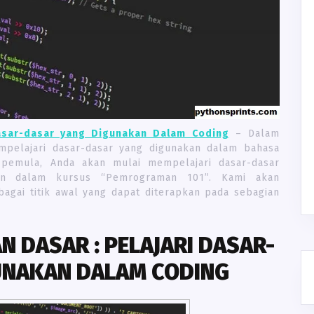
asar-dasar yang Digunakan Dalam Coding
– Dalam
mpelajari dasar-dasar yang digunakan dalam bahasa
pemula, Anda akan mulai mempelajari dasar-dasar
n dalam kursus “Pemrograman 101”. Kami akan
agai titik awal yang dapat diterapkan pada sebagian
DASAR : PELAJARI DASAR-
UNAKAN DALAM CODING