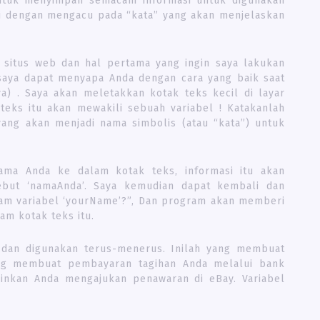
 untuk menyimpan semacam informasi untuk digunakan
ini dengan mengacu pada “kata” yang akan menjelaskan
 situs web dan hal pertama yang ingin saya lakukan
saya dapat menyapa Anda dengan cara yang baik saat
a) . Saya akan meletakkan kotak teks kecil di layar
eks itu akan mewakili sebuah variabel ! Katakanlah
yang akan menjadi nama simbolis (atau “kata”) untuk
nama Anda ke dalam kotak teks, informasi itu akan
ebut ‘namaAnda’. Saya kemudian dapat kembali dan
lam variabel ‘yourName’?”, Dan program akan memberi
am kotak teks itu.
 dan digunakan terus-menerus. Inilah yang membuat
yang membuat pembayaran tagihan Anda melalui bank
kinkan Anda mengajukan penawaran di eBay. Variabel