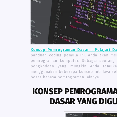
Konsep Pemrograman Dasar : Pelajari D
panduan coding pemula ini, Anda akan me
pemrograman komputer. Sebagai seorang 
pengkodean yang mungkin Anda temuka
menggunakan beberapa konsep inti Java seb
besar bahasa pemrograman lainnya.
KONSEP PEMROGRAMAN 
DASAR YANG DIG