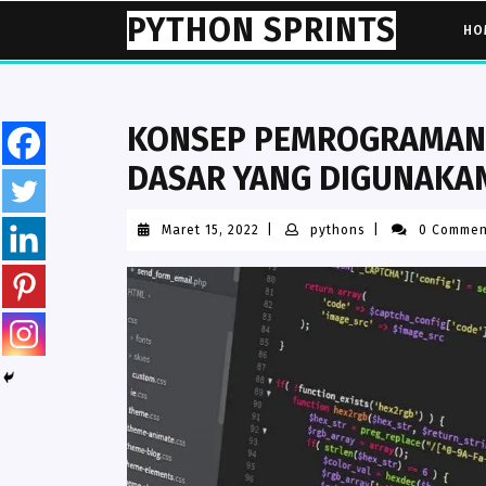
Skip
PYTHON SPRINTS
HO
to
content
KONSEP PEMROGRAMAN D
DASAR YANG DIGUNAKA
Maret
pythons
Maret 15, 2022
|
pythons
|
0 Commen
15,
2022