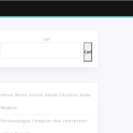
Cari
Cari
Peran Mesin Virtual dalam Eksekusi Kode
Modern
Perbandingan Compiler dan Interpreter