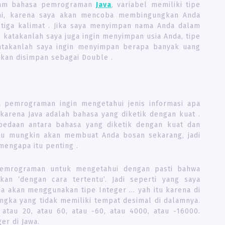
 dalam bahasa pemrograman
Java
, variabel memiliki tipe
sini, karena saya akan mencoba membingungkan Anda
tiga kalimat . Jika saya menyimpan nama Anda dalam
u, katakanlah saya juga ingin menyimpan usia Anda, tipe
katakanlah saya ingin menyimpan berapa banyak uang
akan disimpan sebagai Double .
sa pemrograman ingin mengetahui jenis informasi apa
karena Java adalah bahasa yang diketik dengan kuat .
bedaan antara bahasa yang diketik dengan kuat dan
itu mungkin akan membuat Anda bosan sekarang, jadi
 mengapa itu penting .
pemrograman untuk mengetahui dengan pasti bahwa
kan ‘dengan cara tertentu’. Jadi seperti yang saya
da akan menggunakan tipe Integer … yah itu karena di
angka yang tidak memiliki tempat desimal di dalamnya.
 atau 20, atau 60, atau -60, atau 4000, atau -16000.
er di Jawa.