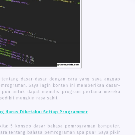
 tentang dasar-dasar dengan cara yang saya anggap
emrograman. Saya ingin konten ini memberikan dasar-
apa pun untuk dapat menulis program pertama mereka
dikit mungkin rasa sakit.
g Harus Diketahui Setiap Programmer
a kita: 5 konsep dasar bahasa pemrograman komputer.
cara tentang bahasa pemrograman apa pun? Saya pikir