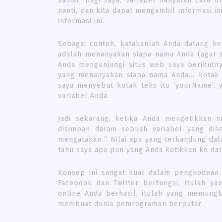
samar. Bagi saya, variabel hanyalah cara
nanti, dan kita dapat mengambil informasi 
informasi ini.
Sebagai contoh, katakanlah Anda datang ke
adalah menanyakan siapa nama Anda (agar 
Anda mengunjungi situs web saya berikutny
yang menanyakan siapa nama Anda… kotak t
saya menyebut kotak teks itu ‘yourName’, 
variabel Anda.
Jadi sekarang, ketika Anda mengetikkan 
disimpan dalam sebuah variabel yang dis
mengatakan ” Nilai apa yang terkandung da
tahu saya apa pun yang Anda ketikkan ke dal
Konsep ini sangat kuat dalam pengkodean
Facebook dan Twitter berfungsi, itulah 
online Anda berhasil, itulah yang memung
membuat dunia pemrograman berputar.