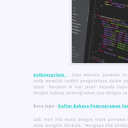
pythonsprints
– Saya menulis panduan ini
Anda memiliki sedikit pengetahuan dalam p
dasar “berjalan di luar jalan” kepada si
dengan bahasa pemrograman Java dengan sese
Baca Juga :
Daftar Bahasa Pemrograman Yan
Jadi, mari kita mulai dengan topik pertam
Anda mungkin berkata, “Mengapa kita berbi