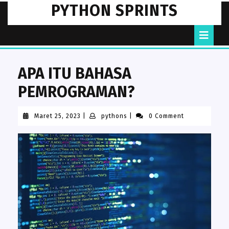
Skip
PYTHON SPRINTS
to
content
O
B
APA ITU BAHASA
PEMROGRAMAN?
Maret
pythons
Maret 25, 2023
|
pythons
|
0 Comment
25,
2023