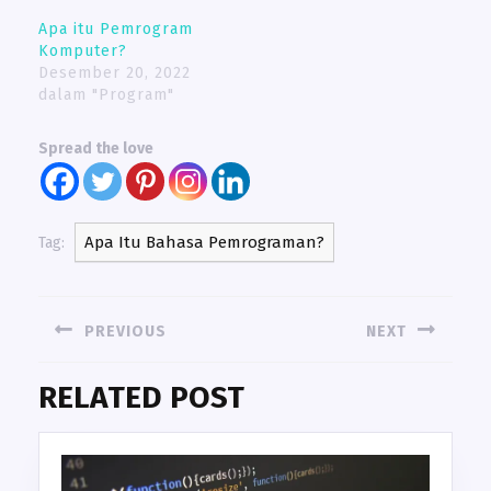
Apa itu Pemrogram
Komputer?
Desember 20, 2022
dalam "Program"
Spread the love
Apa Itu Bahasa Pemrograman?
Tag:
NAVIGASI
PREVIOUS
NEXT
POS
Previous
Next
RELATED POST
post:
post: