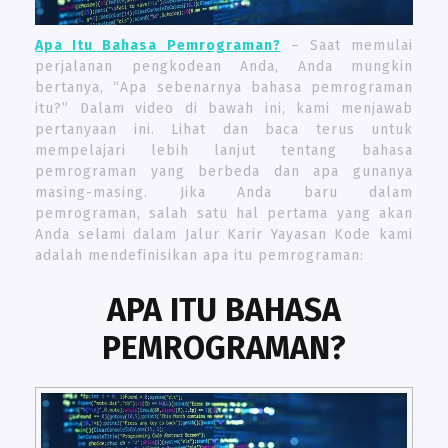
Apa Itu Bahasa Pemrograman?
– Saat memulai
perjalanan pengkodean Anda, Anda mungkin
bertanya, “Apa sebenarnya bahasa pemrograman
itu?” Dalam video di bawah ini, kami menjawab
pertanyaan ini. Lihat dan baca terus untuk
mempelajari lebih lanjut tentang bahasa
pemrograman yang berbeda dan apa gunanya
masing-masing. Jika Anda baru dalam
pemrograman, salah satu hal pertama yang akan
Anda selami dalam Jalur Karir Yayasan Kode kami
adalah mendefinisikan apa itu pemrograman:
APA ITU BAHASA
PEMROGRAMAN?