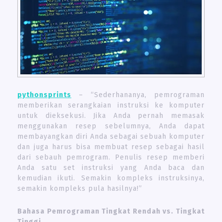
pythonsprints
– “Sederhananya, pemrograman
memberikan serangkaian instruksi ke komputer
untuk dieksekusi. Jika Anda pernah memasak
menggunakan resep sebelumnya, Anda dapat
membayangkan diri Anda sebagai sebuah komputer
dan juga harus bisa membuat resep sebagai hasil
dari sebauh pemrogram. Penulis resep memberi
Anda satu set instruksi yang Anda baca dan
kemudian ikuti. Semakin kompleks instruksinya,
semakin kompleks pula hasilnya!”
Bahasa Pemrograman Tingkat Rendah vs. Tingkat
Tinggi