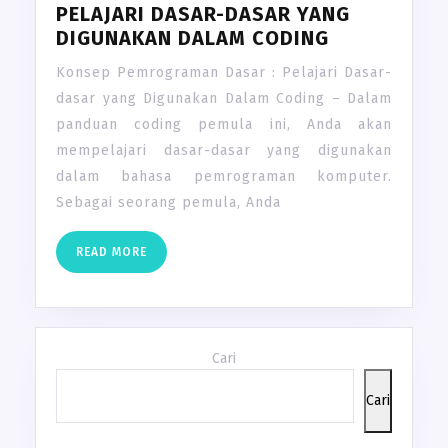
PELAJARI DASAR-DASAR YANG
DIGUNAKAN DALAM CODING
Konsep Pemrograman Dasar : Pelajari Dasar-
dasar yang Digunakan Dalam Coding – Dalam
panduan coding pemula ini, Anda akan
mempelajari dasar-dasar yang digunakan
dalam bahasa pemrograman komputer.
Sebagai seorang pemula, Anda
READ
READ MORE
MORE
Cari
Cari