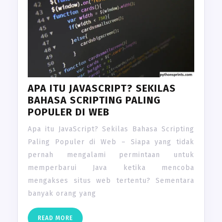
APA ITU JAVASCRIPT? SEKILAS
BAHASA SCRIPTING PALING
POPULER DI WEB
Apa itu JavaScript? Sekilas Bahasa Scripting
Paling Populer di Web – Siapa yang tidak
pernah mengalami permintaan untuk
memperbarui Java ketika mencoba
mengakses situs web tertentu? Sementara
banyak orang yang
READ
READ MORE