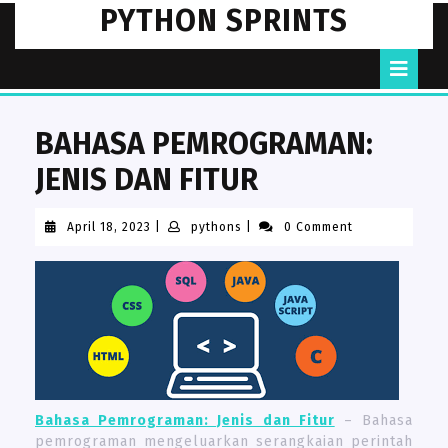
Skip
PYTHON SPRINTS
to
content
O
B
BAHASA PEMROGRAMAN:
JENIS DAN FITUR
April
pythons
April 18, 2023
|
pythons
|
0 Comment
18,
2023
Bahasa Pemrograman: Jenis dan Fitur
– Bahasa
pemrograman mengeluarkan serangkaian perintah