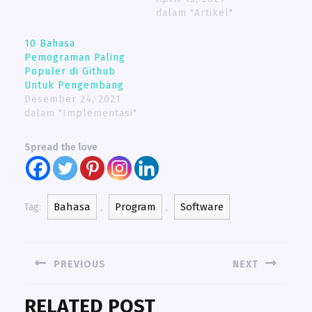
dalam "Artikel"
10 Bahasa
Pemograman Paling
Populer di Github
Untuk Pengembang
Desember 24, 2021
dalam "Implementasi"
Spread the love
Bahasa
Program
Software
Tag:
,
,
NAVIGASI
PREVIOUS
NEXT
POS
Previous
Next
RELATED POST
post:
post: