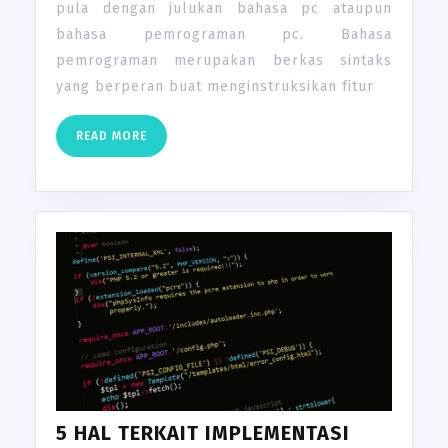
pula dengan julukan bahasa pc ataupun
bahasa pemrograman pc. Bahasa
pemrograman merupakan berkas sintaks
yang berperan buat menginstruksikan fitur
READ
READ MORE
MORE
5 HAL TERKAIT IMPLEMENTASI