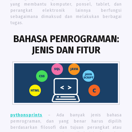
yang membantu komputer, ponsel, tablet, dan
perangkat elektronik lainnya berfungsi
sebagaimana dimaksud dan melakukan berbagai
tugas.
BAHASA PEMROGRAMAN:
JENIS DAN FITUR
pythonsprints
– Ada banyak jenis bahasa
pemrograman, dan yang benar harus dipilih
berdasarkan filosofi dan tujuan perangkat atau