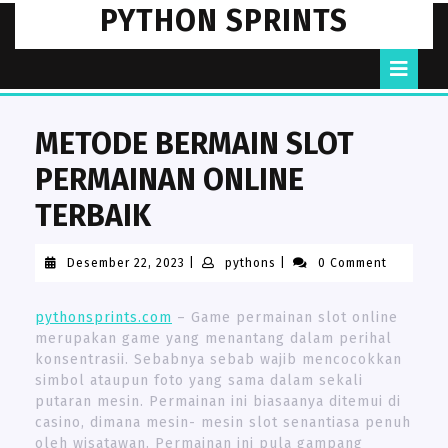
Skip
PYTHON SPRINTS
to
content
O
B
METODE BERMAIN SLOT
PERMAINAN ONLINE
TERBAIK
Desember
pythons
Desember 22, 2023
|
pythons
|
0 Comment
22,
2023
pythonsprints.com
– Game permainan slot online
merupakan game yang menantang dalam perihal
konsentrasii. Sebabnya sebab wajib mencocokkan
simbol ataupun foto yang sama dalam sekali
putaran mesin. Permainan ini biasaanya ditemui di
casino, dimana mesin- mesin slot senantiasa penuh
oleh wisatawan. Permainan ini pula gampang