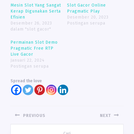
Mesin Slot Yang Sangat
Slot Gacor Online
Kerap Digunakan Serta
Pragmatic Play
Efisien
Desember 20, 2023
Desember 26, 2023
Postingan serupa
dalam "slot gacor"
Permainan Slot Demo
Pragmatic Free RTP
Live Gacor
Januari 22, 2024
Postingan serupa
Spread the love
NAVIGASI
PREVIOUS
NEXT
POS
Previous
Next
Cari