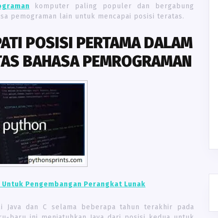
ograman
komputer paling populer dan bergabung
asa pemograman lain untuk mencapai posisi teratas.
TI POSISI PERTAMA DALAM
TAS BAHASA PEMROGRAMAN
 Untuk Pengembangan Perangkat Lunak
 Java dan C selama beberapa tahun terakhir pada
u-baru ini menjatuhkan Java dari posisi kedua untuk