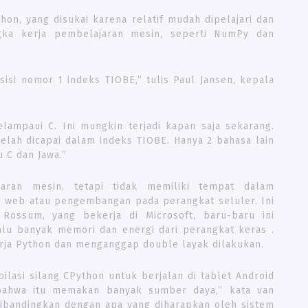
hon, yang disukai karena relatif mudah dipelajari dan
gka kerja pembelajaran mesin, seperti NumPy dan
isi nomor 1 indeks TIOBE,” tulis Paul Jansen, kepala
ampaui C. Ini mungkin terjadi kapan saja sekarang.
elah dicapai dalam indeks TIOBE. Hanya 2 bahasa lain
 C dan Jawa.”
aran mesin, tetapi tidak memiliki tempat dalam
i web atau pengembangan pada perangkat seluler. Ini
 Rossum, yang bekerja di Microsoft, baru-baru ini
lu banyak memori dan energi dari perangkat keras .
rja Python dan menganggap double layak dilakukan.
lasi silang CPython untuk berjalan di tablet Android
ahwa itu memakan banyak sumber daya,” kata van
Dibandingkan dengan apa yang diharapkan oleh sistem