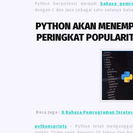
Python berpotensi menjadi
bahasa pemr
dengan C dan Java sebagai satu-satunya bah
PYTHON AKAN MENEMPA
PERINGKAT POPULARI
Baca Juga :
8 Bahasa Pemrograman Teratas
pythonsprints
– Python telah mengungguli
indeks Tiobe yang berusia 20 tahun dan bar