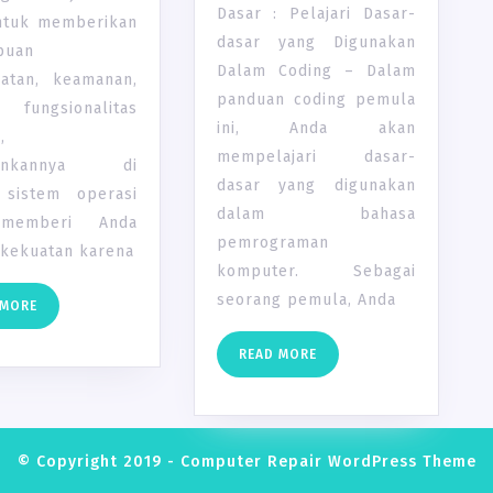
Dasar : Pelajari Dasar-
ntuk memberikan
dasar yang Digunakan
puan
Dalam Coding – Dalam
atan, keamanan,
panduan coding pemula
fungsionalitas
ini, Anda akan
,
mempelajari dasar-
lankannya di
dasar yang digunakan
 sistem operasi
dalam bahasa
memberi Anda
pemrograman
 kekuatan karena
komputer. Sebagai
seorang pemula, Anda
READ
 MORE
MORE
READ
READ MORE
MORE
© Copyright 2019 -
Computer Repair WordPress Theme