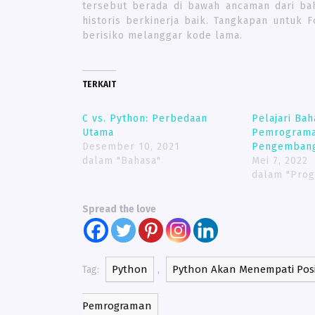
tersebut berada di bawah ancaman dari ba
historis berkinerja baik. Tangkapan untuk
berisiko melanggar kode lama.
TERKAIT
C vs. Python: Perbedaan
Pelajari Bah
Utama
Pemrograma
Desember 10, 2021
Pengembang
dalam "Bahasa"
Mei 7, 2022
dalam "Pro
Spread the love
Python
Python Akan Menempati Posi
Tag:
,
Pemrograman