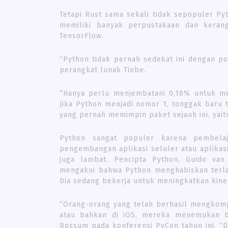
Tetapi Rust sama sekali tidak sepopuler Pyt
memiliki banyak perpustakaan dan keran
TensorFlow.
“Python tidak pernah sedekat ini dengan pos
perangkat lunak Tiobe.
“Hanya perlu menjembatani 0,16% untuk mel
Jika Python menjadi nomor 1, tonggak baru t
yang pernah memimpin paket sejauh ini, yaitu
Python sangat populer karena pembelaj
pengembangan aplikasi seluler atau aplikas
juga lambat. Pencipta Python, Guido van
mengakui bahwa Python menghabiskan terla
Dia sedang bekerja untuk meningkatkan kine
“Orang-orang yang telah berhasil mengkompi
atau bahkan di iOS, mereka menemukan b
Rossum pada konferensi PyCon tahun ini. “