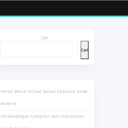
Cari
Cari
Peran Mesin Virtual dalam Eksekusi Kode
Modern
Perbandingan Compiler dan Interpreter