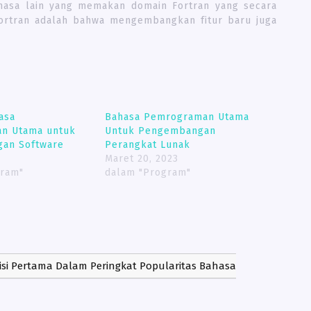
hasa lain yang memakan domain Fortran yang secara
 Fortran adalah bahwa mengembangkan fitur baru juga
asa
Bahasa Pemrograman Utama
n Utama untuk
Untuk Pengembangan
an Software
Perangkat Lunak
Maret 20, 2023
gram"
dalam "Program"
si Pertama Dalam Peringkat Popularitas Bahasa