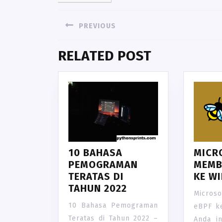
NAVIGASI
PREVIOUS
POS
Previous
RELATED POST
post:
10 BAHASA
MICR
PEMOGRAMAN
MEMB
TERATAS DI
KE W
TAHUN 2022
Micro
10 Bahasa Pemograman
eBPF k
Teratas di Tahun 2022 –
Anda i