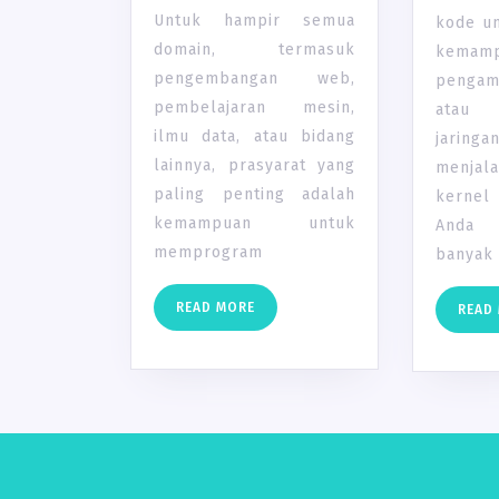
Untuk hampir semua
kode u
domain, termasuk
kemam
pengembangan web,
pengam
pembelajaran mesin,
atau 
ilmu data, atau bidang
jaringan
lainnya, prasyarat yang
menja
paling penting adalah
kernel
kemampuan untuk
Anda 
memprogram
banyak
READ
READ MORE
READ
MORE