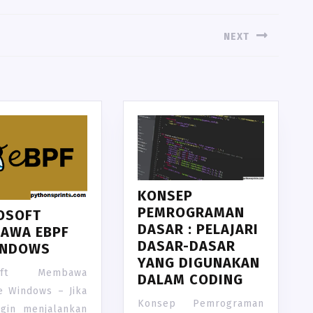
NEXT
Next
post:
KONSEP
PEMROGRAMAN
OSOFT
DASAR : PELAJARI
AWA EBPF
DASAR-DASAR
INDOWS
YANG DIGUNAKAN
soft Membawa
DALAM CODING
e Windows – Jika
Konsep Pemrograman
ngin menjalankan