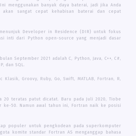
Ini menggunakan banyak daya baterai, jadi jika Anda
akan sangat cepat kehabisan baterai dan cepat
 menunjuk Developer in Residence (DIR) untuk fokus
i inti dari Python open-source yang menjadi dasar
ulan September 2021 adalah C, Python, Java, C++, C#,
HP, dan SQL.
c Klasik, Groovy, Ruby, Go, Swift, MATLAB, Fortran, R,
20 teratas patut dicatat. Baru pada Juli 2020, Tiobe
ke-50. Namun awal tahun ini, Fortran naik ke posisi
tetap populer untuk pengkodean pada superkomputer
ggota komite standar Fortran AS menganggap bahasa