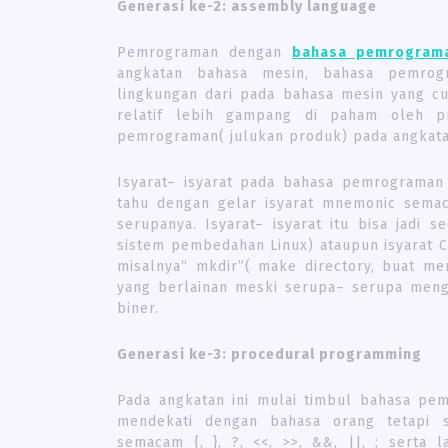
Generasi ke-2: assembly language
Pemrograman dengan
bahasa pemrogram
angkatan bahasa mesin, bahasa pemro
lingkungan dari pada bahasa mesin yang cu
relatif lebih gampang di paham oleh p
pemrograman( julukan produk) pada angkatan
Isyarat– isyarat pada bahasa pemrograma
tahu dengan gelar isyarat mnemonic semaca
serupanya. Isyarat– isyarat itu bisa jadi 
sistem pembedahan Linux) ataupun isyarat
misalnya“ mkdir”( make directory, buat memb
yang berlainan meski serupa– serupa meng
biner.
Generasi ke-3: procedural programming
Pada angkatan ini mulai timbul bahasa p
mendekati dengan bahasa orang tetapi 
semacam {, }, ?, <<, >>, &&, ||, ; serta l