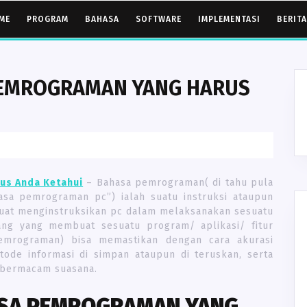
ME
PROGRAM
BAHASA
SOFTWARE
IMPLEMENTASI
BERITA
PEMROGRAMAN YANG HARUS
us Anda Ketahui
– Bahasa pemrograman( di tahu pula
sa pemrograman pc”) ialah suatu instruksi ataupun
buat menginstruksikan pc dalam melaksanakan sesuatu
ang yang membuat sesuatu program/ aplikasi/ fitur
mrograman) bisa memastikan dengan cara akurasi
tode informasi di simpan ataupun di teruskan, serta
m bermacam suasana.
ASA PEMROGRAMAN YANG