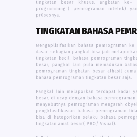
tingkatan besar khusus, angkatan ke– 
programming”( pemrograman intelek) ya
pr0sesnya.
TINGKATAN BAHASA PEM
Mengaplisifasikan bahasa pemrograman ke 
dasar, sebagian pangkal bisa jadi melapor
tingkatan kecil, bahasa pemrograman ting
besar, pangkal lain pula memadukan bah
pemrograman tingkatan besar alhasil cuma
bahasa pemrograman tingkatan besar saja.
Pangkal lain melaporkan terdapat kadar y
besar, di ucap dengan bahasa pemrograman t
menyebutnya pemrograman mengarah obyek(
pengklasifikasian bahasa pemrograman tid
bisa di kategorikan selaku bahasa pemrog
tingkatan amat besar( PBO/ Visual).