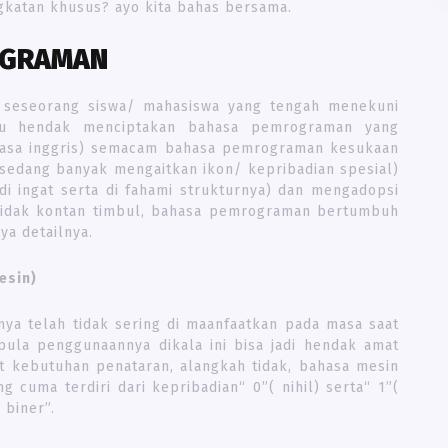
gkatan khusus? ayo kita bahas bersama.
OGRAMAN
 seseorang siswa/ mahasiswa yang tengah menekuni
mu hendak menciptakan bahasa pemrograman yang
hasa inggris) semacam bahasa pemrograman kesukaan
 sedang banyak mengaitkan ikon/ kepribadian spesial)
di ingat serta di fahami strukturnya) dan mengadopsi
 tidak kontan timbul, bahasa pemrograman bertumbuh
ya detailnya.
esin)
a telah tidak sering di maanfaatkan pada masa saat
pula penggunaannya dikala ini bisa jadi hendak amat
t kebutuhan penataran, alangkah tidak, bahasa mesin
g cuma terdiri dari kepribadian“ 0”( nihil) serta“ 1”(
 biner”.