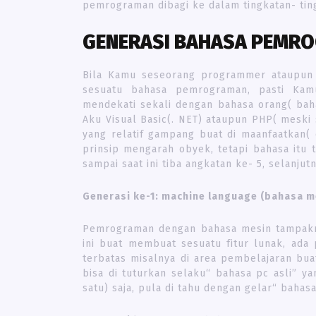
pemrograman dibagi ke dalam tingkatan- tin
GENERASI BAHASA PEMR
Bila Kamu seseorang programmer ataupun
sesuatu bahasa pemrograman, pasti Ka
mendekati sekali dengan bahasa orang( ba
Aku Visual Basic(. NET) ataupun PHP( meski
yang relatif gampang buat di maanfaatkan( 
prinsip mengarah obyek, tetapi bahasa itu
sampai saat ini tiba angkatan ke- 5, selanjutn
Generasi ke-1: machine language (bahasa m
Pemrograman dengan bahasa mesin tampakny
ini buat membuat sesuatu fitur lunak, ada 
terbatas misalnya di area pembelajaran bua
bisa di tuturkan selaku“ bahasa pc asli” yan
satu) saja, pula di tahu dengan gelar“ bahasa