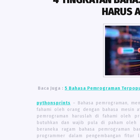
HARUS A
Baca Juga :
5 Bahasa Pemrograman Terpopule
pythonsprints
– Bahasa pemrograman, menj
fahami oleh orang dengan bahasa mesin a
pemrograman haruslah di fahami oleh pr
butuhkan dan wajib pula di paham oleh 
beraneka ragam bahasa pemrograman ban
programmer dalam pengembangan fitur lu