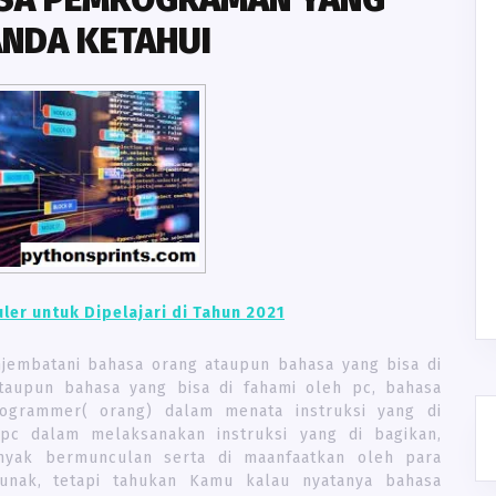
NDA KETAHUI
r untuk Dipelajari di Tahun 2021
embatani bahasa orang ataupun bahasa yang bisa di
taupun bahasa yang bisa di fahami oleh pc, bahasa
ogrammer( orang) dalam menata instruksi yang di
pc dalam melaksanakan instruksi yang di bagikan,
yak bermunculan serta di maanfaatkan oleh para
nak, tetapi tahukan Kamu kalau nyatanya bahasa