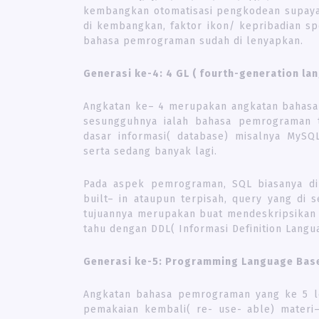
kembangkan otomatisasi pengkodean supay
di kembangkan, faktor ikon/ kepribadian sp
bahasa pemrograman sudah di lenyapkan.
Generasi ke-4: 4 GL ( fourth-generation la
Angkatan ke– 4 merupakan angkatan bahasa 
sesungguhnya ialah bahasa pemrograman t
dasar informasi( database) misalnya MySQ
serta sedang banyak lagi.
Pada aspek pemrograman, SQL biasanya di 
built– in ataupun terpisah, query yang di
tujuannya merupakan buat mendeskripsikan d
tahu dengan DDL( Informasi Definition Langu
Generasi ke-5: Programming Language Bas
Angkatan bahasa pemrograman yang ke 5 
pemakaian kembali( re- use- able) mater