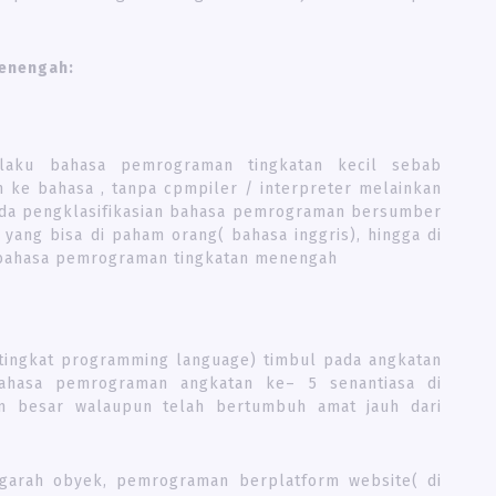
menengah:
laku bahasa pemrograman tingkatan kecil sebab
ke bahasa , tanpa cpmpiler / interpreter melainkan
pada pengklasifikasian bahasa pemrograman bersumber
ang bisa di paham orang( bahasa inggris), hingga di
bahasa pemrograman tingkatan menengah
tingkat programming language) timbul pada angkatan
ahasa pemrograman angkatan ke– 5 senantiasa di
an besar walaupun telah bertumbuh amat jauh dari
arah obyek, pemrograman berplatform website( di