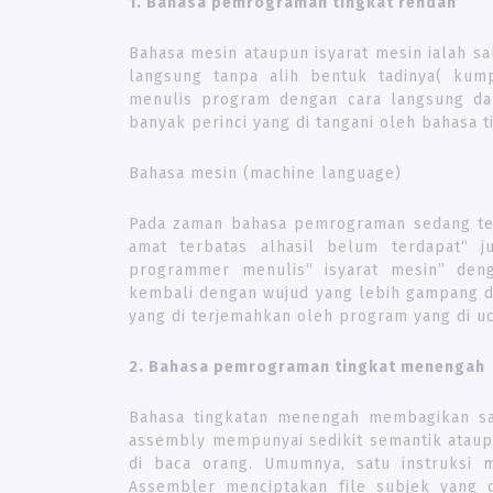
1. Bahasa pemrograman tingkat rendah
Bahasa mesin ataupun isyarat mesin ialah sa
langsung tanpa alih bentuk tadinya( kump
menulis program dengan cara langsung da
banyak perinci yang di tangani oleh bahasa 
Bahasa mesin (machine language)
Pada zaman bahasa pemrograman sedang terk
amat terbatas alhasil belum terdapat“ 
programmer menulis“ isyarat mesin” den
kembali dengan wujud yang lebih gampang d
yang di terjemahkan oleh program yang di uc
2. Bahasa pemrograman tingkat menengah
Bahasa tingkatan menengah membagikan satu
assembly mempunyai sedikit semantik ataup
di baca orang. Umumnya, satu instruksi m
Assembler menciptakan file subjek yang 