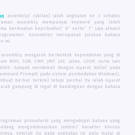
an
assembly( rakitan) ialah angkatan ke 2 sehabis
graman assembly mempunyai keyword yang lebih
ma bermuatan kepribadian“ 0” serta“ 1” saja alhasil
rogrammer. Assembler merupakan julukan bahasa
 ini.
n assembly mengarah berbentuk kependekan yang di
m MOV, SUB, CMP, JMP, JGE, Jalan, LOOP, serta lain
sedikit– banyak mendekati dengan isyarat Halte( pada
 Command Prompt( pada sistem pembedahan Windows),
uat berkas terkini) tetapi perihal itu ialah isyarat
arah gampang di ingat di bandingkan dengan bahasa
emrograman prosedural yang mengadopsi bahasa yang
sedang mengombinasikan simbol/ karakter khusus
ainnya, setelah itu pada angkatan ini pula mulai di