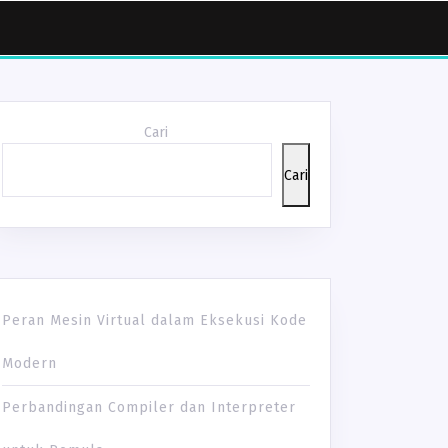
Cari
Cari
Peran Mesin Virtual dalam Eksekusi Kode
Modern
Perbandingan Compiler dan Interpreter