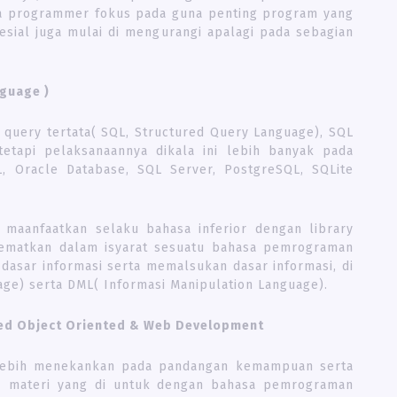
a programmer fokus pada guna penting program yang
esial juga mulai di mengurangi apalagi pada sebagian
nguage )
query tertata( SQL, Structured Query Language), SQL
etapi pelaksanaannya dikala ini lebih banyak pada
L, Oracle Database, SQL Server, PostgreSQL, SQLite
maanfaatkan selaku bahasa inferior dengan library
 sematkan dalam isyarat sesuatu bahasa pemrograman
asar informasi serta memalsukan dasar informasi, di
age) serta DML( Informasi Manipulation Language).
ed Object Oriented & Web Development
lebih menekankan pada pandangan kemampuan serta
i– materi yang di untuk dengan bahasa pemrograman