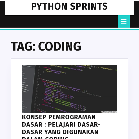
Skip
PYTHON SPRINTS
to
content
O
B
TAG:
CODING
KONSEP PEMROGRAMAN
DASAR : PELAJARI DASAR-
DASAR YANG DIGUNAKAN
KONSEP